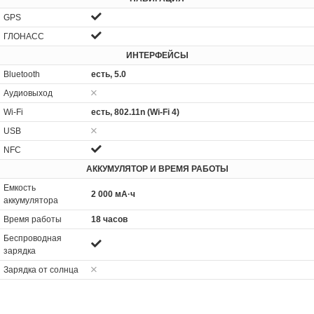
GPS
ГЛОНАСС
ИНТЕРФЕЙСЫ
Bluetooth
есть, 5.0
Аудиовыход
Wi-Fi
есть, 802.11n (Wi-Fi 4)
USB
NFC
АККУМУЛЯТОР И ВРЕМЯ РАБОТЫ
Емкость
2 000 мА·ч
аккумулятора
Время работы
18 часов
Беспроводная
зарядка
Зарядка от солнца