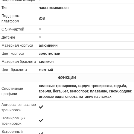
Тип
часы-компаньон
Поддержка
iOS
платформ
С SIM-картой
Детские
Материал корпуса
алюминий
Цвет корпуса
золотистый
Материал браслета
силикон
Цвет браслета
желтый
ФУНКЦИИ
силовые тренировки, кардио тренировки, xодьба,
Спортивные
гребля, йога, бег, велоспорт, плавание, сноубординг,
профили
игровые виды спорта, катание на лыжах
Автораспознавание
тренировок
Планировщик
тренировок
Встроенный