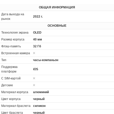
ОБЩАЯ ИНФОРМАЦИЯ
Дата выхода на
2022 г.
рынок
ОСНОВНЫЕ
Технология экрана
OLED
Размер корпуса
40 мм
Флэш-память
32 Гб
Встроенная камера
Тип
часы-компаньон
Поддержка
iOS
платформ
С SIM-картой
Детские
Материал корпуса
алюминий
Цвет корпуса
черный
Материал браслета
силикон
Цвет браслета
черный