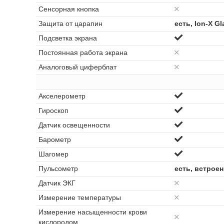
Сенсорная кнопка
Защита от царапин
есть, Ion-X Gl
Подсветка экрана
Постоянная работа экрана
Аналоговый циферблат
Акселерометр
Гироскоп
Датчик освещенности
Барометр
Шагомер
Пульсометр
есть, встрое
Датчик ЭКГ
Измерение температуры
Измерение насыщенности крови
кислородом