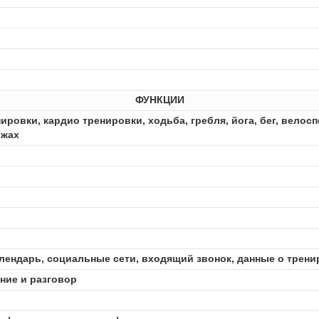
ФУНКЦИИ
ровки, кардио тренировки, xодьба, гребля, йога, бег, велос
ыжах
календарь, социальные сети, входящий звонок, данные о трени
ение и разговор