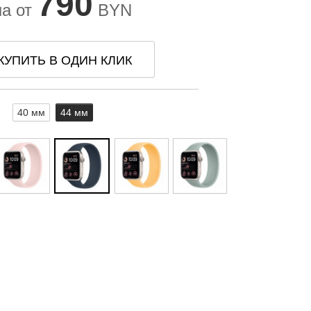
790
на от
BYN
КУПИТЬ В ОДИН КЛИК
40 мм
44 мм