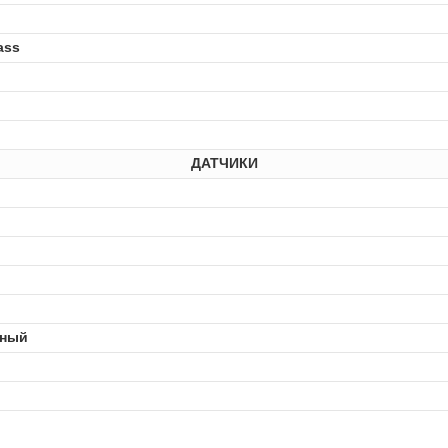
ass
ДАТЧИКИ
нный