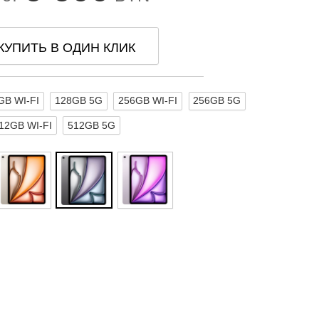
КУПИТЬ В ОДИН КЛИК
GB WI-FI
128GB 5G
256GB WI-FI
256GB 5G
12GB WI-FI
512GB 5G