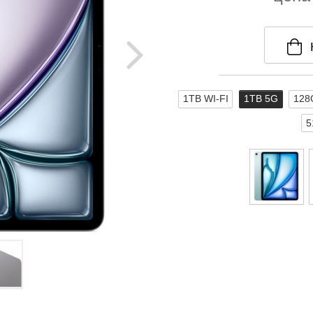
1TB WI-FI
1TB 5G
128
5