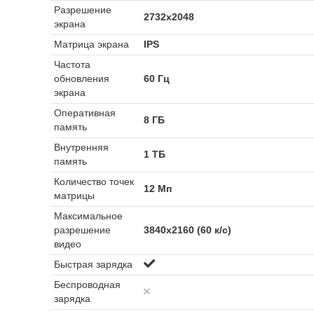
Разрешение
2732x2048
экрана
Матрица экрана
IPS
Частота
обновления
60 Гц
экрана
Оперативная
8 ГБ
память
Внутренняя
1 ТБ
память
Количество точек
12 Мп
матрицы
Максимальное
разрешение
3840x2160 (60 к/с)
видео
Быстрая зарядка
Беспроводная
зарядка