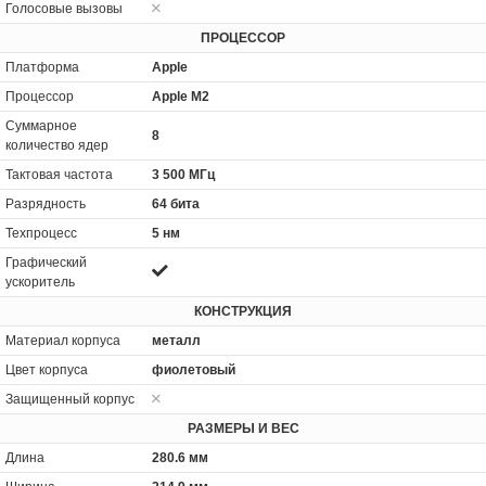
Голосовые вызовы
ПРОЦЕССОР
Платформа
Apple
Процессор
Apple M2
Суммарное
8
количество ядер
Тактовая частота
3 500 МГц
Разрядность
64 бита
Техпроцесс
5 нм
Графический
ускоритель
КОНСТРУКЦИЯ
Материал корпуса
металл
Цвет корпуса
фиолетовый
Защищенный корпус
РАЗМЕРЫ И ВЕС
Длина
280.6 мм