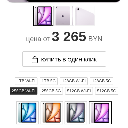
3 265
цена от
BYN
КУПИТЬ В ОДИН КЛИК
1TB WI-FI
1TB 5G
128GB WI-FI
128GB 5G
256GB WI-FI
256GB 5G
512GB WI-FI
512GB 5G