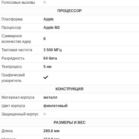
Голосовые вызовы
ПРОЦЕССОР
Платформа
Apple
Процессор
Apple M2
Суммарное
8
количество ядер
Тактовая частота
3 500 МГц
Разрядность
64 бита
Техпроцесс
5 нм
Графический
ускоритель
КОНСТРУКЦИЯ
Материал корпуса
металл
Цвет корпуса
фиолетовый
Защищенный корпус
РАЗМЕРЫ И ВЕС
Длина
280.6 мм