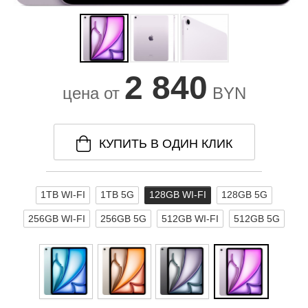
2 840
цена от
BYN
КУПИТЬ В ОДИН КЛИК
1TB WI-FI
1TB 5G
128GB WI-FI
128GB 5G
256GB WI-FI
256GB 5G
512GB WI-FI
512GB 5G