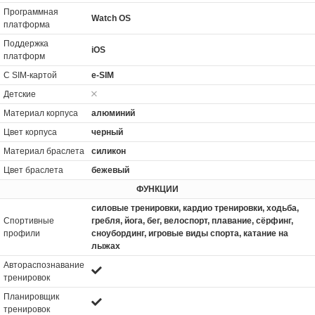
Программная
Watch OS
платформа
Поддержка
iOS
платформ
С SIM-картой
e-SIM
Детские
Материал корпуса
алюминий
Цвет корпуса
черный
Материал браслета
силикон
Цвет браслета
бежевый
ФУНКЦИИ
силовые тренировки, кардио тренировки, xодьба,
Спортивные
гребля, йога, бег, велоспорт, плавание, сёрфинг,
профили
сноубординг, игровые виды спорта, катание на
лыжах
Автораспознавание
тренировок
Планировщик
тренировок