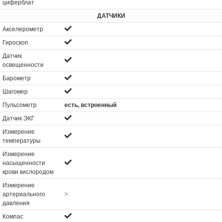
циферблат
ДАТЧИКИ
Акселерометр
Гироскоп
Датчик
освещенности
Барометр
Шагомер
Пульсометр
есть, встроенный
Датчик ЭКГ
Измерение
температуры
Измерение
насыщенности
крови кислородом
Измерение
артериального
давления
Компас