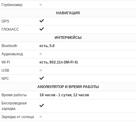
Глубиномер
НАВИГАЦИЯ
GPS
ГЛОНАСС
ИНТЕРФЕЙСЫ
Bluetooth
есть, 5.0
Аудиовыход
Wi-Fi
есть, 802.11n (Wi-Fi 4)
USB
NFC
АККУМУЛЯТОР И ВРЕМЯ РАБОТЫ
Время работы
18 часов - 1 сутки, 12 часов
Беспроводная
зарядка
Зарядка от солнца