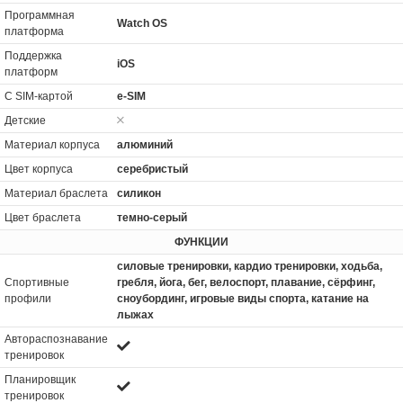
Программная
Watch OS
платформа
Поддержка
iOS
платформ
С SIM-картой
e-SIM
Детские
Материал корпуса
алюминий
Цвет корпуса
серебристый
Материал браслета
силикон
Цвет браслета
темно-серый
ФУНКЦИИ
силовые тренировки, кардио тренировки, xодьба,
Спортивные
гребля, йога, бег, велоспорт, плавание, сёрфинг,
профили
сноубординг, игровые виды спорта, катание на
лыжах
Автораспознавание
тренировок
Планировщик
тренировок