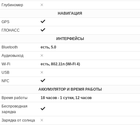
Глубиномер
НАВИГАЦИЯ
GPS
ГЛОНАСС
ИНТЕРФЕЙСЫ
Bluetooth
есть, 5.0
Аудиовыход
Wi-Fi
есть, 802.11n (Wi-Fi 4)
USB
NFC
АККУМУЛЯТОР И ВРЕМЯ РАБОТЫ
Время работы
18 часов - 1 сутки, 12 часов
Беспроводная
зарядка
Зарядка от солнца