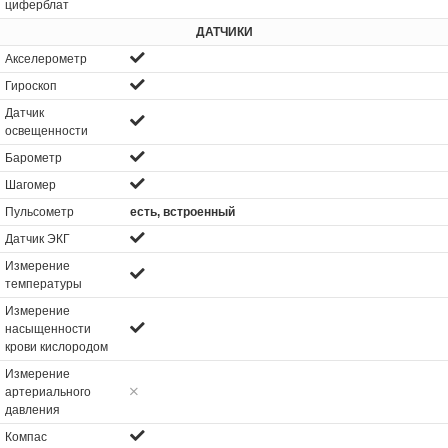
циферблат
ДАТЧИКИ
Акселерометр
Гироскоп
Датчик
освещенности
Барометр
Шагомер
Пульсометр
есть, встроенный
Датчик ЭКГ
Измерение
температуры
Измерение
насыщенности
крови кислородом
Измерение
артериального
давления
Компас