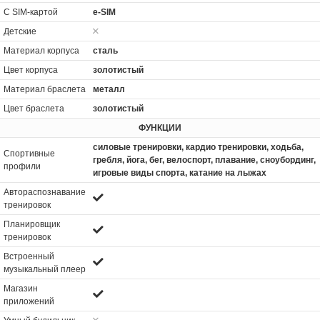
С SIM-картой
e-SIM
Детские
Материал корпуса
сталь
Цвет корпуса
золотистый
Материал браслета
металл
Цвет браслета
золотистый
ФУНКЦИИ
силовые тренировки, кардио тренировки, xодьба,
Спортивные
гребля, йога, бег, велоспорт, плавание, сноубординг,
профили
игровые виды спорта, катание на лыжах
Автораспознавание
тренировок
Планировщик
тренировок
Встроенный
музыкальный плеер
Магазин
приложений