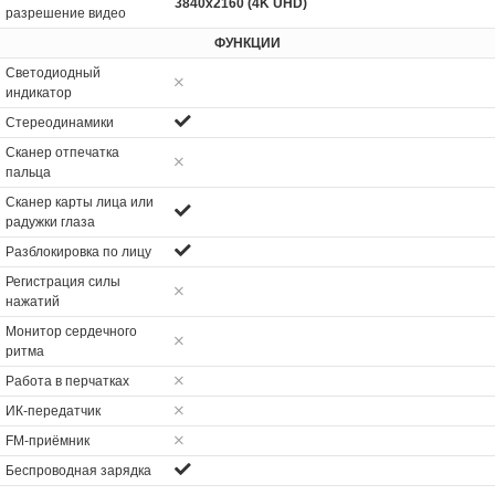
3840x2160 (4K UHD)
разрешение видео
ФУНКЦИИ
Светодиодный
индикатор
Стереодинамики
Сканер отпечатка
пальца
Сканер карты лица или
радужки глаза
Разблокировка по лицу
Регистрация силы
нажатий
Монитор сердечного
ритма
Работа в перчатках
ИК-передатчик
FM-приёмник
Беспроводная зарядка