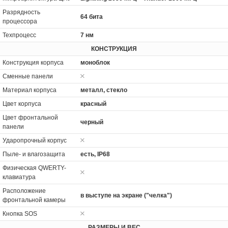
Разрядность
64 бита
процессора
Техпроцесс
7 нм
КОНСТРУКЦИЯ
Конструкция корпуса
моноблок
Сменные панели
Материал корпуса
металл, стекло
Цвет корпуса
красный
Цвет фронтальной
черный
панели
Ударопрочный корпус
Пыле- и влагозащита
есть, IP68
Физическая QWERTY-
клавиатура
Расположение
в выступе на экране ("челка")
фронтальной камеры
Кнопка SOS
РАЗМЕРЫ И ВЕС