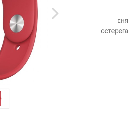
сня
остерег