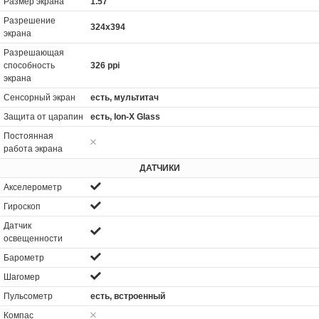
Размер экрана
1.57"
Разрешение
324x394
экрана
Разрешающая
способность
326 ppi
экрана
Сенсорный экран
есть, мультитач
Защита от царапин
есть, Ion-X Glass
Постоянная
работа экрана
ДАТЧИКИ
Акселерометр
Гироскоп
Датчик
освещенности
Барометр
Шагомер
Пульсометр
есть, встроенный
Компас