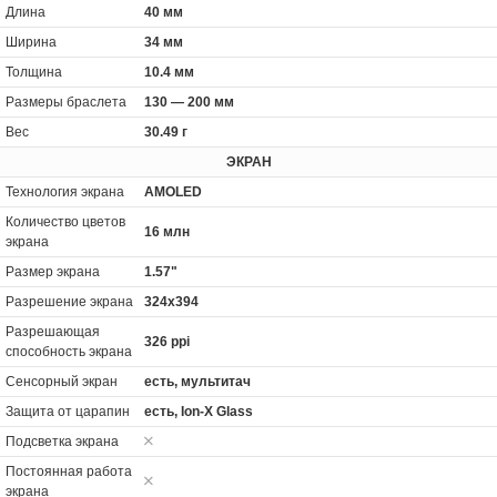
Длина
40 мм
Ширина
34 мм
Толщина
10.4 мм
Размеры браслета
130 — 200 мм
Вес
30.49 г
ЭКРАН
Технология экрана
AMOLED
Количество цветов
16 млн
экрана
Размер экрана
1.57"
Разрешение экрана
324x394
Разрешающая
326 ppi
способность экрана
Сенсорный экран
есть, мультитач
Защита от царапин
есть, Ion-X Glass
Подсветка экрана
Постоянная работа
экрана