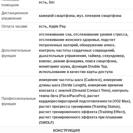
есть, Siri
помощник
Дистанционное
камерой смартфона, муз. плеером смартфона
управление
Оплата часами
есть, Apple Pay
отслеживание сна, отслеживание уровня стресса,
отслеживание женского здоровья, подсчет
потраченных калорий, обнаружение апноэ,
Дополнительные
контроль частоты сердечных сокращений,
функции
дыхательные упражнения, таймер, секундомер,
компас, режим фонарика, поиск смартфона,
мониторинг шума, функция Double Tap,
использование в качестве карты доступа
измерение частоты шага (Cadence), измерение
длины шага (Stride Length), измерение времени
контакта с землей (Ground Contact Time), контроль
темпа бега (Pace/PacePro), расчет
Профессиональные
кардиореспираторной подготовленности (VO2 Max),
функции
расчет прогресса тренировки (Training Status),
расчет тренировочного эффекта (Training Effect),
расчет тренировочного эффекта при плавании
(SWOLF)
КОНСТРУКЦИЯ