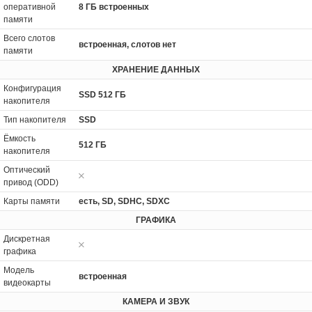
оперативной
8 ГБ встроенных
памяти
Всего слотов
встроенная, слотов нет
памяти
ХРАНЕНИЕ ДАННЫХ
Конфигурация
SSD 512 ГБ
накопителя
Тип накопителя
SSD
Ёмкость
512 ГБ
накопителя
Оптический
привод (ODD)
Карты памяти
есть, SD, SDHC, SDXC
ГРАФИКА
Дискретная
графика
Модель
встроенная
видеокарты
КАМЕРА И ЗВУК