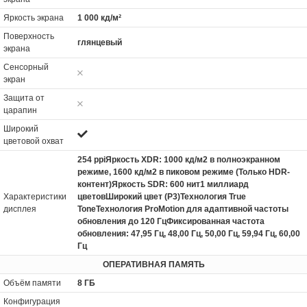
Яркость экрана
1 000 кд/м²
Поверхность
глянцевый
экрана
Сенсорный
экран
Защита от
царапин
Широкий
цветовой охват
254 ppiЯркость XDR: 1000 кд/м2 в полноэкранном
режиме, 1600 кд/м2 в пиковом режиме (Только HDR-
контент)Яркость SDR: 600 нит1 миллиард
Характеристики
цветовШирокий цвет (P3)Технология True
дисплея
ToneТехнология ProMotion для адаптивной частоты
обновления до 120 ГцФиксированная частота
обновления: 47,95 Гц, 48,00 Гц, 50,00 Гц, 59,94 Гц, 60,00
Гц
ОПЕРАТИВНАЯ ПАМЯТЬ
Объём памяти
8 ГБ
Конфигурация