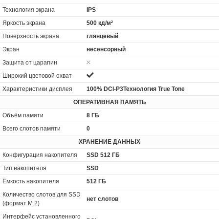
Технология экрана
IPS
Яркость экрана
500 кд/м²
Поверхность экрана
глянцевый
Экран
несенсорный
Защита от царапин
Широкий цветовой охват
Характеристики дисплея
100% DCI-P3Технология True Tone
ОПЕРАТИВНАЯ ПАМЯТЬ
Объём памяти
8 ГБ
Всего слотов памяти
0
ХРАНЕНИЕ ДАННЫХ
Конфигурация накопителя
SSD 512 ГБ
Тип накопителя
SSD
Ёмкость накопителя
512 ГБ
Количество слотов для SSD
нет слотов
(формат M.2)
Интерфейс установленного