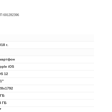
НП 691282396
018 г.
мартфон
pple iOS
OS 12
.1"
28x1792
 ГБ
4 ГБ