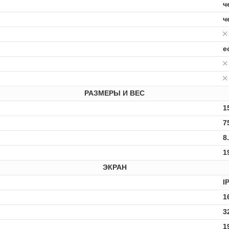
ч
ч
е
РАЗМЕРЫ И ВЕС
1
7
8
1
ЭКРАН
I
1
3
1