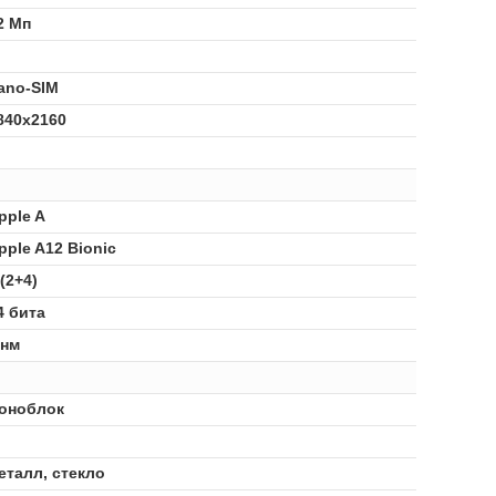
2 Мп
ano-SIM
840x2160
pple A
pple A12 Bionic
 (2+4)
4 бита
 нм
оноблок
еталл, стекло