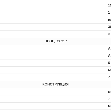
1
1
n
3
ПРОЦЕССОР
A
A
6
6
7
КОНСТРУКЦИЯ
м
м