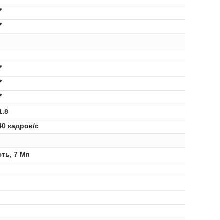
1.8
40 кадров/с
сть, 7 Мп