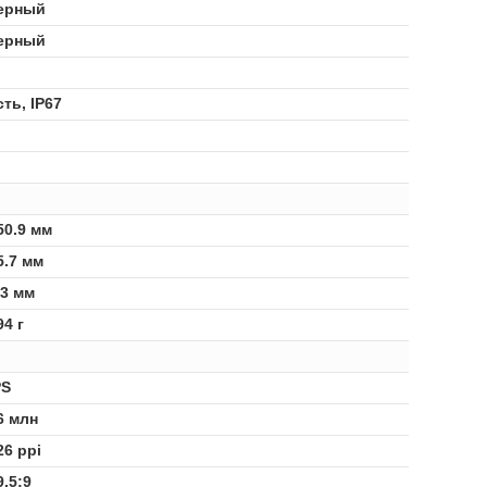
ерный
ерный
сть, IP67
50.9 мм
5.7 мм
.3 мм
94 г
PS
6 млн
26 ppi
9.5:9