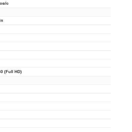
ов/с
Мп
0 (Full HD)