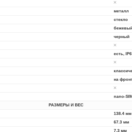
металл
стекло
бежевы
черный
есть, IP6
классич
на фрон
nano-SIM
РАЗМЕРЫ И ВЕС
138.4 мм
67.3 мм
7.3 мм