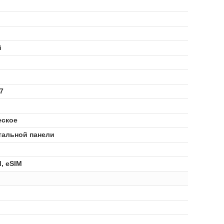
й
7
еское
тальной панели
, eSIM