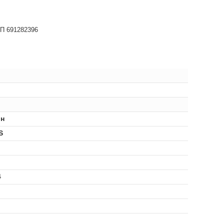
НП 691282396
н
S
4