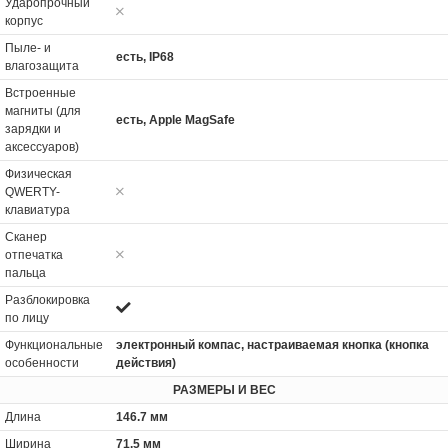
Ударопрочный
корпус
Пыле- и
есть, IP68
влагозащита
Встроенные
магниты (для
есть, Apple MagSafe
зарядки и
аксессуаров)
Физическая
QWERTY-
клавиатура
Сканер
отпечатка
пальца
Разблокировка
по лицу
Функциональные
электронный компас, настраиваемая кнопка (кнопка
особенности
действия)
РАЗМЕРЫ И ВЕС
Длина
146.7 мм
Ширина
71.5 мм