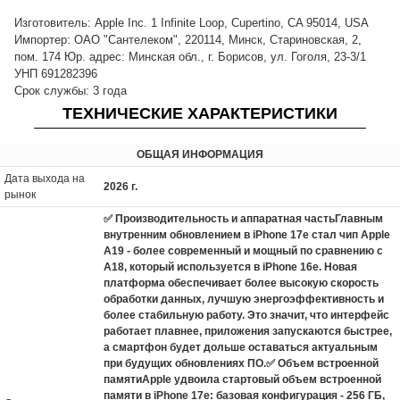
Изготовитель: Apple Inc. 1 Infinite Loop, Cupertino, CA 95014, USA
Импортер: ОАО "Сантелеком", 220114, Минск, Стариновская, 2,
пом. 174 Юр. адрес: Минская обл., г. Борисов, ул. Гоголя, 23-3/1
УНП 691282396
Срок службы: 3 года
ТЕХНИЧЕСКИЕ ХАРАКТЕРИСТИКИ
ОБЩАЯ ИНФОРМАЦИЯ
Дата выхода на
2026 г.
рынок
✅ Производительность и аппаратная частьГлавным
внутренним обновлением в iPhone 17e стал чип Apple
A19 - более современный и мощный по сравнению с
A18, который используется в iPhone 16e. Новая
платформа обеспечивает более высокую скорость
обработки данных, лучшую энергоэффективность и
более стабильную работу. Это значит, что интерфейс
работает плавнее, приложения запускаются быстрее,
а смартфон будет дольше оставаться актуальным
при будущих обновлениях ПО.✅ Объем встроенной
памятиApple удвоила стартовый объем встроенной
памяти в iPhone 17e: базовая конфигурация - 256 ГБ,