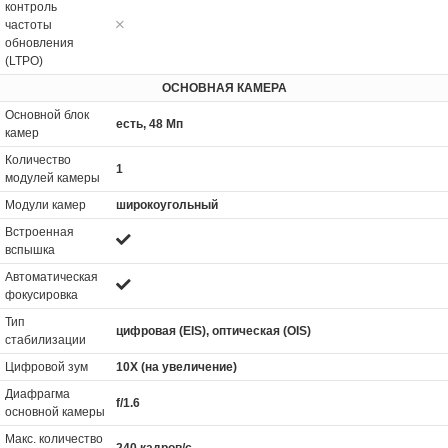
контроль
частоты
обновления
(LTPO)
ОСНОВНАЯ КАМЕРА
Основной блок
есть, 48 Мп
камер
Количество
1
модулей камеры
Модули камер
широкоугольный
Встроенная
вспышка
Автоматическая
фокусировка
Тип
цифровая (EIS), оптическая (OIS)
стабилизации
Цифровой зум
10X (на увеличение)
Диафрагма
f/1.6
основной камеры
Макс. количество