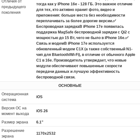
Отличия от
тогда как у iPhone 16e - 128 ГБ. Это важное отличие
предыдущего
для тех, кто активно хранит фото, видео и
поколения
приложения: больше места без необходимости
переплачивать за более дорогие версии.✅
Беспроводная зарядкаВ iPhone 17e появилась
поддержка MagSafe беспроводной зарядки с Qi2 с
мощностью до 15 Вт, чего не было в iPhone 16e.✅
Связь и модемВ iPhone 17e используется
обновленный модем C1X (а также собственный N1-
чип для Bluetooth/Wi-Fi), в отличие от обычного Apple
C1 в 16e. Производитель утверждает, что новые
модули обеспечивают повышенные скорости
передачи данных и лучшую эффективность
беспроводной связи.
ОСНОВНЫЕ
Операционная
iOS
система
Версия ОС на
iOS 26
момент выхода
Размер экрана
6.1"
Разрешение
1170x2532
экрана