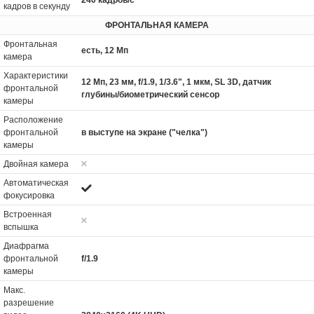
240 кадров/с
кадров в секунду
ФРОНТАЛЬНАЯ КАМЕРА
Фронтальная
есть, 12 Мп
камера
Характеристики
12 Мп, 23 мм, f/1.9, 1/3.6", 1 мкм, SL 3D, датчик
фронтальной
глубины/биометрический сенсор
камеры
Расположение
фронтальной
в выступе на экране ("челка")
камеры
Двойная камера
Автоматическая
фокусировка
Встроенная
вспышка
Диафрагма
фронтальной
f/1.9
камеры
Макс.
разрешение