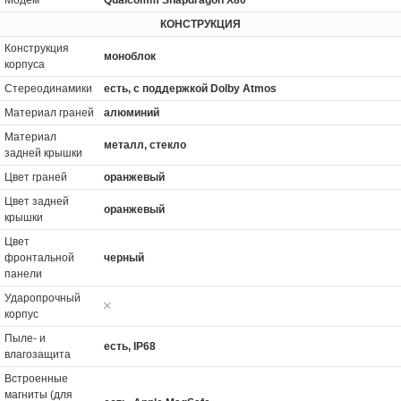
Модем
Qualcomm Snapdragon X80
КОНСТРУКЦИЯ
Конструкция
моноблок
корпуса
Стереодинамики
есть, с поддержкой Dolby Atmos
Материал граней
алюминий
Материал
металл, стекло
задней крышки
Цвет граней
оранжевый
Цвет задней
оранжевый
крышки
Цвет
фронтальной
черный
панели
Ударопрочный
корпус
Пыле- и
есть, IP68
влагозащита
Встроенные
магниты (для