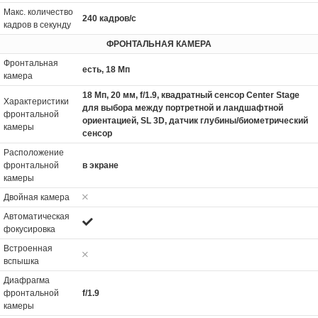
Макс. количество
240 кадров/с
кадров в секунду
ФРОНТАЛЬНАЯ КАМЕРА
Фронтальная
есть, 18 Мп
камера
18 Мп, 20 мм, f/1.9, квадратный сенсор Center Stage
Характеристики
для выбора между портретной и ландшафтной
фронтальной
ориентацией, SL 3D, датчик глубины/биометрический
камеры
сенсор
Расположение
фронтальной
в экране
камеры
Двойная камера
Автоматическая
фокусировка
Встроенная
вспышка
Диафрагма
фронтальной
f/1.9
камеры