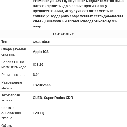
ProMotion до 120 Гц, но у новой модели заметно выше
пиковая яркость - до 3000 нит против 2000 у
предшественника, что улучшает читаемость на
солнце.✅ Поддержка современных сетейДобавлены
Wi-Fi 7, Bluetooth 6 и Thread благодаря новому N1-
чипу.
ОСНОВНЫЕ
Тип
смартфон
Операционная
Apple iOS
система
Версия ОС на
iOS 26
момент выхода
Размер экрана
6.9"
Разрешение
1320x2868
экрана
Технология
OLED, Super Retina XDR
экрана
Частота
обновления
120 Гц
экрана
Объем