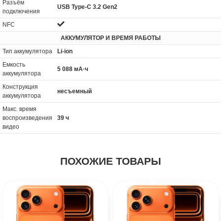
Разъём
USB Type-C 3.2 Gen2
подключения
NFC
АККУМУЛЯТОР И ВРЕМЯ РАБОТЫ
Тип аккумулятора
Li-ion
Емкость
5 088 мА·ч
аккумулятора
Конструкция
несъемный
аккумулятора
Макс. время
воспроизведения
39 ч
видео
ПОХОЖИЕ ТОВАРЫ