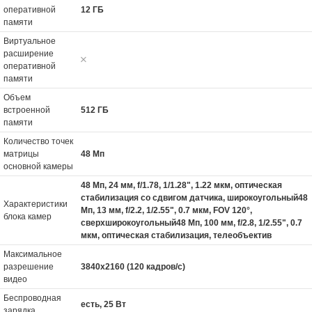
оперативной
12 ГБ
памяти
Виртуальное
расширение
оперативной
памяти
Объем
встроенной
512 ГБ
памяти
Количество точек
матрицы
48 Мп
основной камеры
48 Мп, 24 мм, f/1.78, 1/1.28", 1.22 мкм, оптическая
стабилизация со сдвигом датчика, широкоугольный48
Характеристики
Мп, 13 мм, f/2.2, 1/2.55", 0.7 мкм, FOV 120°,
блока камер
сверхширокоугольный48 Мп, 100 мм, f/2.8, 1/2.55", 0.7
мкм, оптическая стабилизация, телеобъектив
Максимальное
разрешение
3840x2160 (120 кадров/с)
видео
Беспроводная
есть, 25 Вт
зарядка