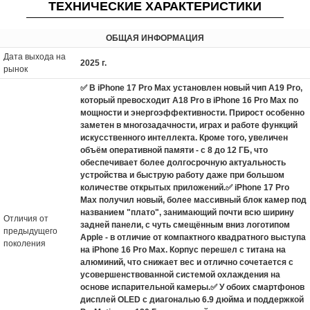
ТЕХНИЧЕСКИЕ ХАРАКТЕРИСТИКИ
ОБЩАЯ ИНФОРМАЦИЯ
Дата выхода на
2025 г.
рынок
✅ В iPhone 17 Pro Max установлен новый чип A19 Pro,
который превосходит A18 Pro в iPhone 16 Pro Max по
мощности и энергоэффективности. Прирост особенно
заметен в многозадачности, играх и работе функций
искусственного интеллекта. Кроме того, увеличен
объём оперативной памяти - с 8 до 12 ГБ, что
обеспечивает более долгосрочную актуальность
устройства и быструю работу даже при большом
количестве открытых приложений.✅ iPhone 17 Pro
Max получил новый, более массивный блок камер под
названием "плато", занимающий почти всю ширину
Отличия от
задней панели, с чуть смещённым вниз логотипом
предыдущего
Apple - в отличие от компактного квадратного выступа
поколения
на iPhone 16 Pro Max. Корпус перешел с титана на
алюминий, что снижает вес и отлично сочетается с
усовершенствованной системой охлаждения на
основе испарительной камеры.✅ У обоих смартфонов
дисплей OLED с диагональю 6.9 дюйма и поддержкой