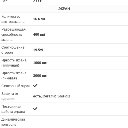
Вес
233 г
ЭКРАН
Количество
16 млн
цветов экрана
Разрешающая
способность
460 ppi
экрана
Соотношение
19.5:9
сторон
Яркость экрана
1000 нит
(типичная)
Яркость экрана
3000 нит
(пиковая)
Сенсорный экран
Защита от
есть, Ceramic Shield 2
царапин
Постоянная
работа экрана
Динамический
контроль