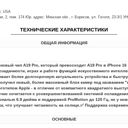
14, USA
 2, пом. 174 Юр. адрес: Минская обл., г. Борисов, ул. Гоголя, 23-3/1 У
ТЕХНИЧЕСКИЕ ХАРАКТЕРИСТИКИ
ОБЩАЯ ИНФОРМАЦИЯ
 новый чип A19 Pro, который превосходит A18 Pro в iPhone 1
озадачности, играх и работе функций искусственного интелле
печивает более долгосрочную актуальность устройства и быс
получил новый, более массивный блок камер под названием 
готипом Apple - в отличие от компактного квадратного выступ
ично сочетается с усовершенствованной системой охлаждени
налью 6.9 дюйма и поддержкой ProMotion до 120 Гц, но у нов
а, что улучшает читаемость на солнце.✅ Поддержка современн
ОСНОВНЫЕ