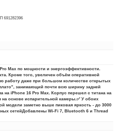
НП 691282396
6 Pro Max по мощности и энергоэффективности.
кта. Кроме того, увеличен объём оперативной
трую работу даже при большом количестве открытых
"плато", занимающий почти всю ширину задней
а на iPhone 16 Pro Max. Корпус перешел с титана на
я на основе испарительной камеры.✅ У обоих
ой модели заметно выше пиковая яркость - до 3000
ых сетейДобавлены Wi-Fi 7, Bluetooth 6 и Thread