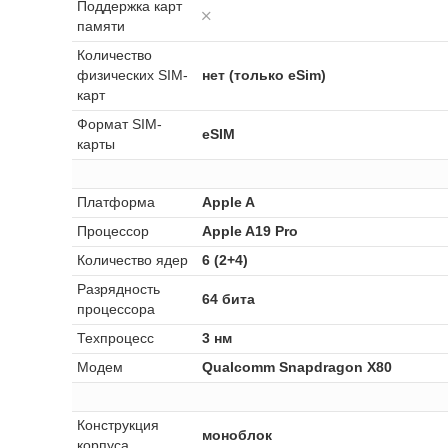
Поддержка карт
памяти
Количество
физических SIM-
нет (только eSim)
карт
Формат SIM-
eSIM
карты
Платформа
Apple A
Процессор
Apple A19 Pro
Количество ядер
6 (2+4)
Разрядность
64 бита
процессора
Техпроцесс
3 нм
Модем
Qualcomm Snapdragon X80
Конструкция
моноблок
корпуса