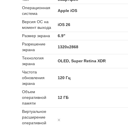
Операционная
Apple iOS
система
Версия ОС на
iOS 26
момент выхода
Размер экрана
6.9"
Разрешение
1320x2868
экрана
Технология
OLED, Super Retina XDR
экрана
Частота
обновления
120 Гц
экрана
Объем
оперативной
12 ГБ
памяти
Виртуальное
расширение
оперативной