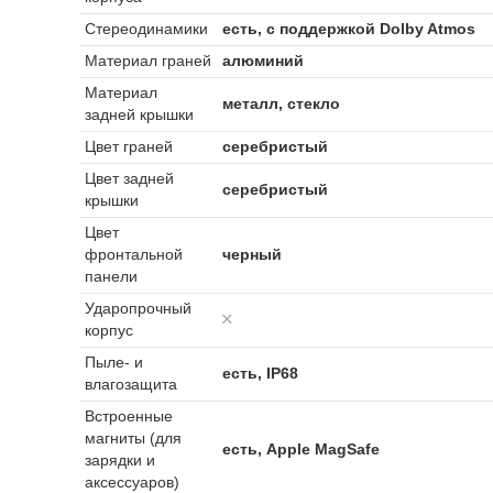
Стереодинамики
есть, с поддержкой Dolby Atmos
Материал граней
алюминий
Материал
металл, стекло
задней крышки
Цвет граней
серебристый
Цвет задней
серебристый
крышки
Цвет
фронтальной
черный
панели
Ударопрочный
корпус
Пыле- и
есть, IP68
влагозащита
Встроенные
магниты (для
есть, Apple MagSafe
зарядки и
аксессуаров)