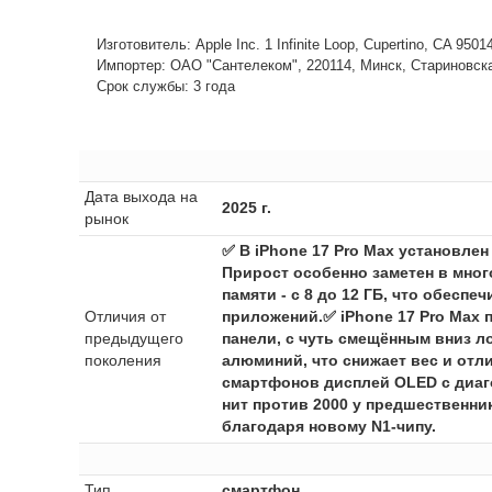
Изготовитель: Apple Inc. 1 Infinite Loop, Cupertino, CA 950
Импортер: ОАО "Сантелеком", 220114, Минск, Стариновская,
Срок службы: 3 года
Дата выхода на
2025 г.
рынок
✅ В iPhone 17 Pro Max установлен
Прирост особенно заметен в мног
памяти - с 8 до 12 ГБ, что обес
Отличия от
приложений.✅ iPhone 17 Pro Max 
предыдущего
панели, с чуть смещённым вниз ло
поколения
алюминий, что снижает вес и отл
смартфонов дисплей OLED с диаго
нит против 2000 у предшественник
благодаря новому N1-чипу.
Тип
смартфон