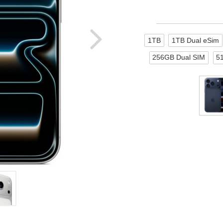
1TB
1TB Dual eSim
256GB Dual SIM
5