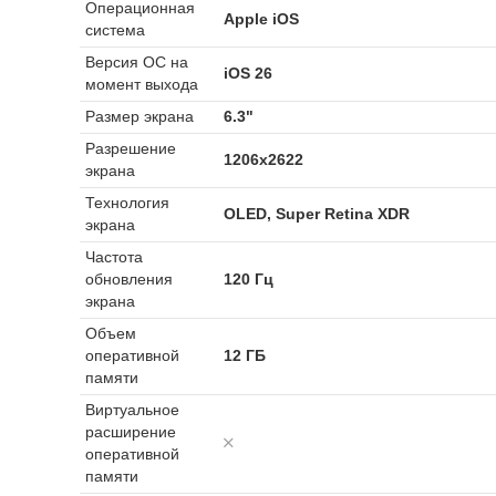
Операционная
Apple iOS
система
Версия ОС на
iOS 26
момент выхода
Размер экрана
6.3"
Разрешение
1206x2622
экрана
Технология
OLED, Super Retina XDR
экрана
Частота
обновления
120 Гц
экрана
Объем
оперативной
12 ГБ
памяти
Виртуальное
расширение
оперативной
памяти