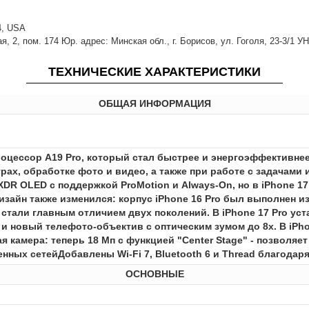
14, USA
 2, пом. 174 Юр. адрес: Минская обл., г. Борисов, ул. Гоголя, 23-3/1 У
ТЕХНИЧЕСКИЕ ХАРАКТЕРИСТИКИ
ОБЩАЯ ИНФОРМАЦИЯ
роцессор A19 Pro, который стал быстрее и энергоэффективне
рах, обработке фото и видео, а также при работе с задачами
DR OLED с поддержкой ProMotion и Always-On, но в iPhone 17
Дизайн также изменился: корпус iPhone 16 Pro был выполнен из
али главным отличием двух поколений. В iPhone 17 Pro уст
 новый телефото-объектив с оптическим зумом до 8x. В iPh
я камера: теперь 18 Мп с функцией "Center Stage" - позволя
ных сетейДобавлены Wi-Fi 7, Bluetooth 6 и Thread благодаря
ОСНОВНЫЕ