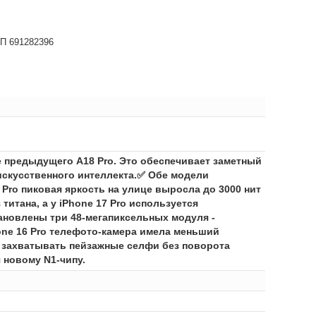
НП 691282396
е предыдущего A18 Pro. Это обеспечивает заметный
 искусственного интеллекта.✅ Обе модели
 Pro пиковая яркость на улице выросла до 3000 нит
 титана, а у iPhone 17 Pro используется
ановлены три 48-мегапиксельных модуля -
one 16 Pro телефото-камера имела меньший
ет захватывать пейзажные селфи без поворота
 новому N1-чипу.