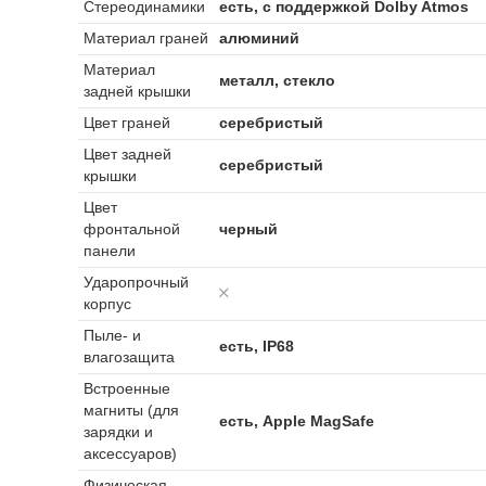
Стереодинамики
есть, с поддержкой Dolby Atmos
Материал граней
алюминий
Материал
металл, стекло
задней крышки
Цвет граней
серебристый
Цвет задней
серебристый
крышки
Цвет
фронтальной
черный
панели
Ударопрочный
корпус
Пыле- и
есть, IP68
влагозащита
Встроенные
магниты (для
есть, Apple MagSafe
зарядки и
аксессуаров)
Физическая