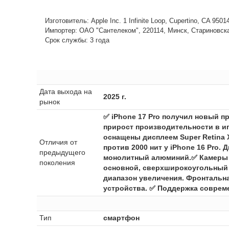
Изготовитель: Apple Inc. 1 Infinite Loop, Cupertino, CA 950
Импортер: ОАО "Сантелеком", 220114, Минск, Стариновская,
Срок службы: 3 года
Дата выхода на
2025 г.
рынок
✅ iPhone 17 Pro получил новый п
прирост производительности в иг
оснащены дисплеем Super Retina X
Отличия от
против 2000 нит у iPhone 16 Pro. 
предыдущего
монолитный алюминий.✅ Камеры ст
поколения
основной, сверхширокоугольный и
диапазон увеличения. Фронтальна
устройства. ✅ Поддержка современ
Тип
смартфон