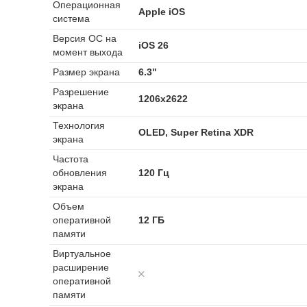
Операционная
Apple iOS
система
Версия ОС на
iOS 26
момент выхода
Размер экрана
6.3"
Разрешение
1206x2622
экрана
Технология
OLED, Super Retina XDR
экрана
Частота
обновления
120 Гц
экрана
Объем
оперативной
12 ГБ
памяти
Виртуальное
расширение
оперативной
памяти