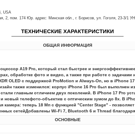
14, USA
 2, пом. 174 Юр. адрес: Минская обл., г. Борисов, ул. Гоголя, 23-3/1 У
ТЕХНИЧЕСКИЕ ХАРАКТЕРИСТИКИ
ОБЩАЯ ИНФОРМАЦИЯ
роцессор A19 Pro, который стал быстрее и энергоэффективне
рах, обработке фото и видео, а также при работе с задачами
DR OLED с поддержкой ProMotion и Always-On, но в iPhone 17
Дизайн также изменился: корпус iPhone 16 Pro был выполнен из
али главным отличием двух поколений. В iPhone 17 Pro уст
 новый телефото-объектив с оптическим зумом до 8x. В iPh
я камера: теперь 18 Мп с функцией "Center Stage" - позволя
ных сетейДобавлены Wi-Fi 7, Bluetooth 6 и Thread благодаря
ОСНОВНЫЕ