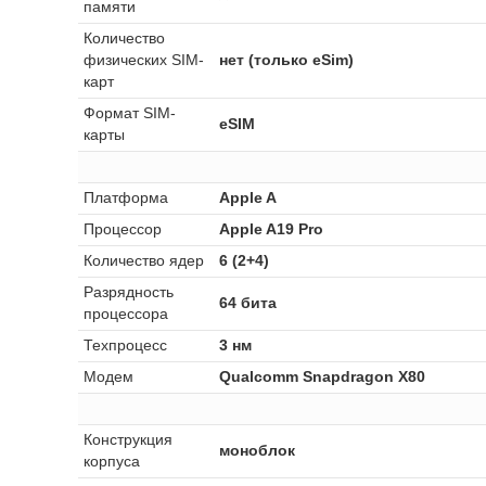
памяти
Количество
физических SIM-
нет (только eSim)
карт
Формат SIM-
eSIM
карты
Платформа
Apple A
Процессор
Apple A19 Pro
Количество ядер
6 (2+4)
Разрядность
64 бита
процессора
Техпроцесс
3 нм
Модем
Qualcomm Snapdragon X80
Конструкция
моноблок
корпуса