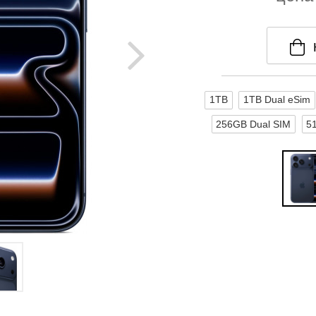
1TB
1TB Dual eSim
256GB Dual SIM
5