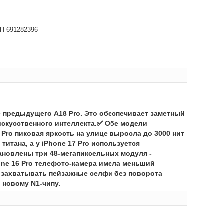
НП 691282396
е предыдущего A18 Pro. Это обеспечивает заметный
 искусственного интеллекта.✅ Обе модели
 Pro пиковая яркость на улице выросла до 3000 нит
 титана, а у iPhone 17 Pro используется
ановлены три 48-мегапиксельных модуля -
one 16 Pro телефото-камера имела меньший
ет захватывать пейзажные селфи без поворота
 новому N1-чипу.