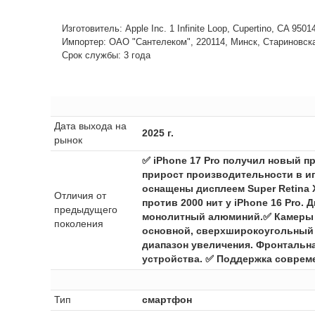
Изготовитель: Apple Inc. 1 Infinite Loop, Cupertino, CA 950
Импортер: ОАО "Сантелеком", 220114, Минск, Стариновская,
Срок службы: 3 года
Дата выхода на
2025 г.
рынок
✅ iPhone 17 Pro получил новый п
прирост производительности в иг
оснащены дисплеем Super Retina X
Отличия от
против 2000 нит у iPhone 16 Pro. 
предыдущего
монолитный алюминий.✅ Камеры ст
поколения
основной, сверхширокоугольный и
диапазон увеличения. Фронтальна
устройства. ✅ Поддержка современ
Тип
смартфон