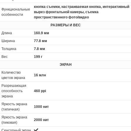
кнопка съемки, настраиваемая кнопка, интерактивный
Функциональные
вырез фронтальной камеры, съемка
особенности
пространственного фото/видео
РАЗМЕРЫ И ВЕС
Длина
160.9 мм
Ширина
77.8 мм
Толщина
7.8 мм
Вес
199 г
ЭКРАН
Количество
16 млн
цветов экрана
Разрешающая
способность
460 ppi
экрана
Яркость экрана
1000 нит
(типичная)
Яркость экрана
2000 нит
(пиковая)
Сенсорный экран