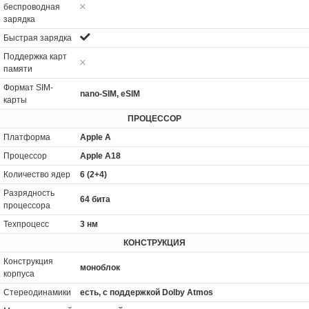
беспроводная
зарядка
Быстрая зарядка
Поддержка карт
памяти
Формат SIM-
nano-SIM, eSIM
карты
ПРОЦЕССОР
Платформа
Apple A
Процессор
Apple A18
Количество ядер
6 (2+4)
Разрядность
64 бита
процессора
Техпроцесс
3 нм
КОНСТРУКЦИЯ
Конструкция
моноблок
корпуса
Стереодинамики
есть, с поддержкой Dolby Atmos