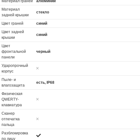
Материал граней
алюминий
Материал
стекло
задней крышки
Цвет граней
синий
Цвет задней
синий
крышки
Цвет
фронтальной
черный
панели
Ударопрочный
корпус
Пыле- и
есть, IP68
влагозащита
Физическая
QWERTY-
клавиатура
Сканер
отпечатка
пальца
Разблокировка
по лицу