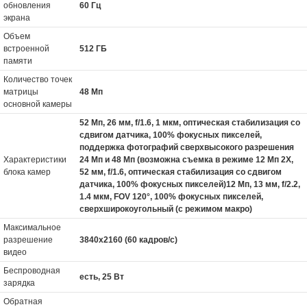
обновления
60 Гц
экрана
Объем
встроенной
512 ГБ
памяти
Количество точек
матрицы
48 Мп
основной камеры
52 Мп, 26 мм, f/1.6, 1 мкм, оптическая стабилизация со
сдвигом датчика, 100% фокусных пикселей,
поддержка фотографий сверхвысокого разрешения
Характеристики
24 Мп и 48 Мп (возможна съемка в режиме 12 Мп 2X,
блока камер
52 мм, f/1.6, оптическая стабилизация со сдвигом
датчика, 100% фокусных пикселей)12 Мп, 13 мм, f/2.2,
1.4 мкм, FOV 120°, 100% фокусных пикселей,
сверхширокоугольный (с режимом макро)
Максимальное
разрешение
3840x2160 (60 кадров/с)
видео
Беспроводная
есть, 25 Вт
зарядка
Обратная