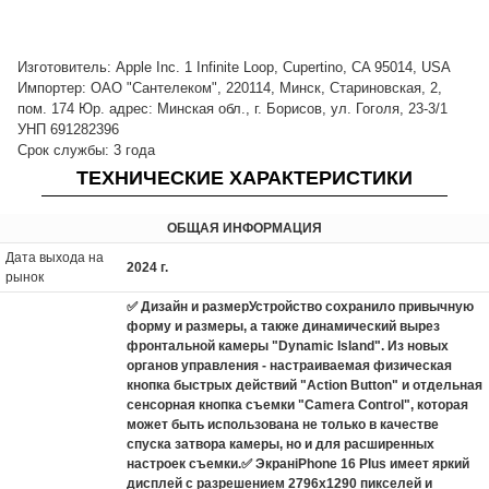
Изготовитель: Apple Inc. 1 Infinite Loop, Cupertino, CA 95014, USA
Импортер: ОАО "Сантелеком", 220114, Минск, Стариновская, 2,
пом. 174 Юр. адрес: Минская обл., г. Борисов, ул. Гоголя, 23-3/1
УНП 691282396
Срок службы: 3 года
ТЕХНИЧЕСКИЕ ХАРАКТЕРИСТИКИ
ОБЩАЯ ИНФОРМАЦИЯ
Дата выхода на
2024 г.
рынок
✅ Дизайн и размерУстройство сохранило привычную
форму и размеры, а также динамический вырез
фронтальной камеры "Dynamic Island". Из новых
органов управления - настраиваемая физическая
кнопка быстрых действий "Action Button" и отдельная
сенсорная кнопка съемки "Camera Control", которая
может быть использована не только в качестве
спуска затвора камеры, но и для расширенных
настроек съемки.✅ ЭкранiPhone 16 Plus имеет яркий
дисплей с разрешением 2796x1290 пикселей и