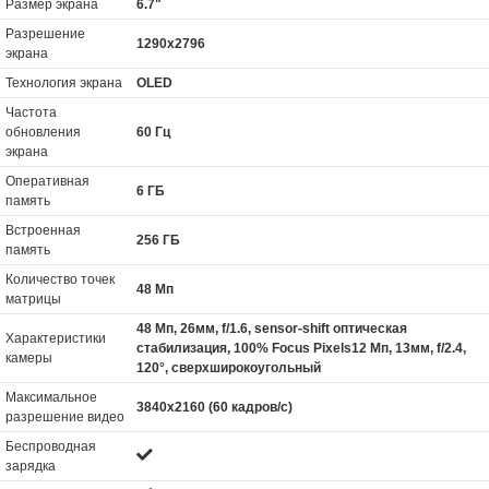
Размер экрана
6.7"
Разрешение
1290x2796
экрана
Технология экрана
OLED
Частота
обновления
60 Гц
экрана
Оперативная
6 ГБ
память
Встроенная
256 ГБ
память
Количество точек
48 Мп
матрицы
48 Мп, 26мм, f/1.6, sensor‑shift оптическая
Характеристики
стабилизация, 100% Focus Pixels12 Мп, 13мм, f/2.4,
камеры
120°, сверхширокоугольный
Максимальное
3840x2160 (60 кадров/с)
разрешение видео
Беспроводная
зарядка