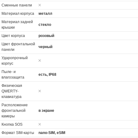
Сменные панели
Материал корпуса
металл
Материал задней
стекло
крышки
Цвет корпуса
розовый
Цвет фронтальной
черный
панели
Ударопрочный
корпус
Пыле- и
есть, IP68
влагозащита
Физическая
QWERTY-
клавиатура
Расположение
фронтальной
в экране
камеры
Кнопка SOS
Формат SIM-карты
nano-SIM, eSIM