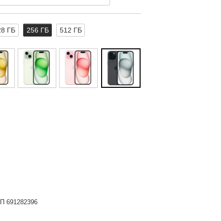
28 ГБ
256 ГБ
512 ГБ
НП 691282396