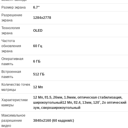
Размер экрана
6.7"
Разрешение
1284x2778
экрана
Технология
OLED
экрана
Частота
обновления
60 Гц
экрана
Оперативная
6 ГБ
память
Встроенная
512 ГБ
память
Количество точек
12 Мп
матрицы
12 Мп, f/1.5, 26мм, 1.9мкм, оптическая стабилизация,
Характеристики
широкоугольный12 Мп, f/2.4, 13мм, 120˚, 2x оптический
камеры
зум, сверхширокоугольный
Максимальное
разрешение
3840x2160 (60 кадров/с)
видео