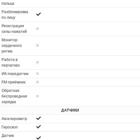
пальца
Разблокировка
по лицу
Регистрация
силы нажатий
Монитор
сердечного
ритма
Работа в
перчатках
ИК-передатчик
FM-приёмник
Обратная
беспроводная
зарядка
ДАТЧИКИ
Акселерометр
Гироскоп
Датчик