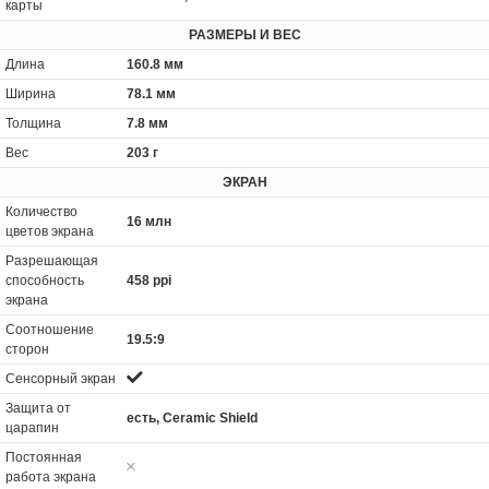
карты
РАЗМЕРЫ И ВЕС
Длина
160.8 мм
Ширина
78.1 мм
Толщина
7.8 мм
Вес
203 г
ЭКРАН
Количество
16 млн
цветов экрана
Разрешающая
способность
458 ppi
экрана
Соотношение
19.5:9
сторон
Сенсорный экран
Защита от
есть, Ceramic Shield
царапин
Постоянная
работа экрана