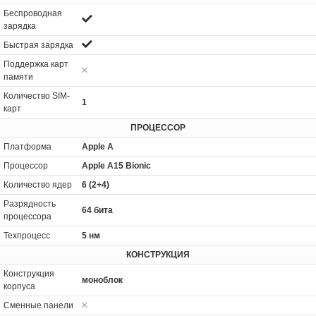
Беспроводная
зарядка
Быстрая зарядка
Поддержка карт
памяти
Количество SIM-
1
карт
ПРОЦЕССОР
Платформа
Apple A
Процессор
Apple A15 Bionic
Количество ядер
6 (2+4)
Разрядность
64 бита
процессора
Техпроцесс
5 нм
КОНСТРУКЦИЯ
Конструкция
моноблок
корпуса
Сменные панели