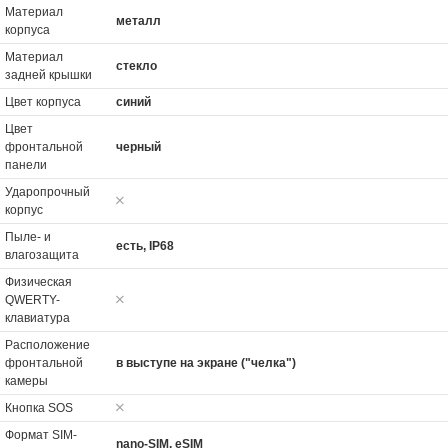
Материал
металл
корпуса
Материал
стекло
задней крышки
Цвет корпуса
синий
Цвет
фронтальной
черный
панели
Ударопрочный
корпус
Пыле- и
есть, IP68
влагозащита
Физическая
QWERTY-
клавиатура
Расположение
фронтальной
в выступе на экране ("челка")
камеры
Кнопка SOS
Формат SIM-
nano-SIM, eSIM