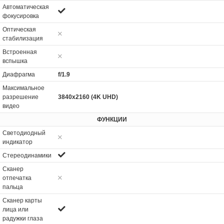
Автоматическая
фокусировка
Оптическая
стабилизация
Встроенная
вспышка
Диафрагма
f/1.9
Максимальное
разрешение
3840x2160 (4K UHD)
видео
ФУНКЦИИ
Светодиодный
индикатор
Стереодинамики
Сканер
отпечатка
пальца
Сканер карты
лица или
радужки глаза