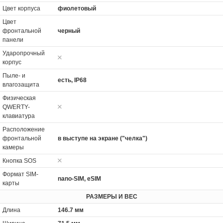
Цвет корпуса
фиолетовый
Цвет
фронтальной
черный
панели
Ударопрочный
корпус
Пыле- и
есть, IP68
влагозащита
Физическая
QWERTY-
клавиатура
Расположение
фронтальной
в выступе на экране ("челка")
камеры
Кнопка SOS
Формат SIM-
nano-SIM, eSIM
карты
РАЗМЕРЫ И ВЕС
Длина
146.7 мм