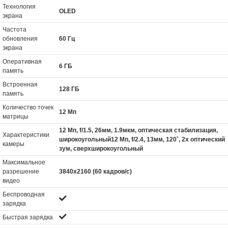
Технология
OLED
экрана
Частота
обновления
60 Гц
экрана
Оперативная
6 ГБ
память
Встроенная
128 ГБ
память
Количество точек
12 Мп
матрицы
12 Мп, f/1.5, 26мм, 1.9мкм, оптическая стабилизация,
Характеристики
широкоугольный12 Мп, f/2.4, 13мм, 120˚, 2x оптический
камеры
зум, сверхширокоугольный
Максимальное
разрешение
3840x2160 (60 кадров/с)
видео
Беспроводная
зарядка
Быстрая зарядка