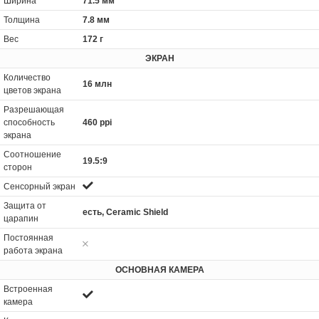
Ширина
71.5 мм
Толщина
7.8 мм
Вес
172 г
ЭКРАН
Количество
16 млн
цветов экрана
Разрешающая
способность
460 ppi
экрана
Соотношение
19.5:9
сторон
Сенсорный экран
Защита от
есть, Ceramic Shield
царапин
Постоянная
работа экрана
ОСНОВНАЯ КАМЕРА
Встроенная
камера