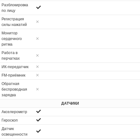
Разблокировка
по лицу
Регистрация
силы нажатий
Монитор
сердечного
ритма
Работа в
перчатках
ИК-передатчик
FM-приёмник
Обратная
беспроводная
зарядка
ДАТЧИКИ
Акселерометр
Гироскоп
Датчик
освещенности