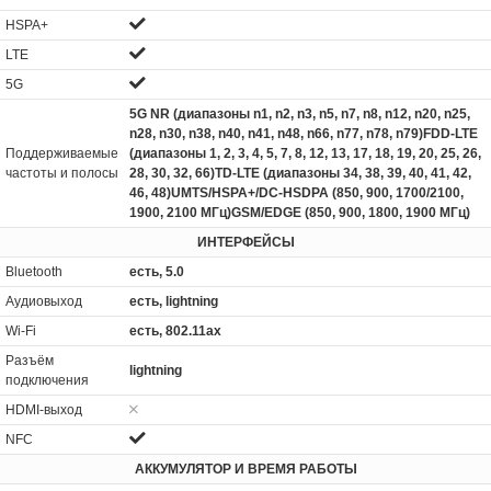
HSPA+
LTE
5G
5G NR (диапазоны n1, n2, n3, n5, n7, n8, n12, n20, n25,
n28, n30, n38, n40, n41, n48, n66, n77, n78, n79)FDD‑LTE
Поддерживаемые
(диапазоны 1, 2, 3, 4, 5, 7, 8, 12, 13, 17, 18, 19, 20, 25, 26,
частоты и полосы
28, 30, 32, 66)TD‑LTE (диапазоны 34, 38, 39, 40, 41, 42,
46, 48)UMTS/HSPA+/DC‑HSDPA (850, 900, 1700/2100,
1900, 2100 МГц)GSM/EDGE (850, 900, 1800, 1900 МГц)
ИНТЕРФЕЙСЫ
Bluetooth
есть, 5.0
Аудиовыход
есть, lightning
Wi-Fi
есть, 802.11ax
Разъём
lightning
подключения
HDMI-выход
NFC
АККУМУЛЯТОР И ВРЕМЯ РАБОТЫ