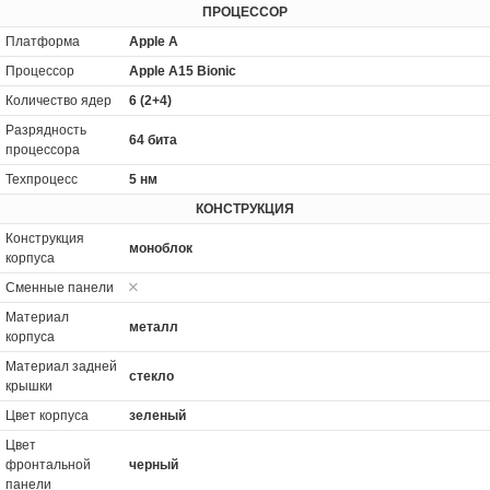
ПРОЦЕССОР
Платформа
Apple A
Процессор
Apple A15 Bionic
Количество ядер
6 (2+4)
Разрядность
64 бита
процессора
Техпроцесс
5 нм
КОНСТРУКЦИЯ
Конструкция
моноблок
корпуса
Сменные панели
Материал
металл
корпуса
Материал задней
стекло
крышки
Цвет корпуса
зеленый
Цвет
фронтальной
черный
панели