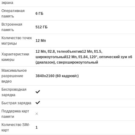
экрана
Оперативная
6 ГБ
память
Встроенная
512 ГБ
память
Количество точек
12 Мп
матрицы
12 Мп, f/2.8, телеобъектив12 Мп, f/1.5,
Характеристики
широкоугольный12 Мп, f/1.84, 120°, оптический зум x6
камеры
(диапазон), сверхширокоугольный
Максимальное
разрешение
3840x2160 (60 кадров/с)
видео
Беспроводная
зарядка
Быстрая зарядка
Поддержка карт
памяти
Количество SIM-
1
карт