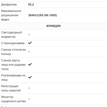
Диафрагма
f/2.2
Максимальное
разрешение
3840x2160 (4K UHD)
видео
ФУНКЦИИ
Светодиодный
индикатор
Стереодинамики
Сканер отпечатка
пальца
Сканер карты
лица или радужки
глаза
Разблокировка по
лицу
Регистрация
силы нажатий
Монитор
сердечного ритма