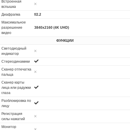
Встроенная
вспышка
Диафрагма
f/2.2
Максимальное
разрешение
3840x2160 (4K UHD)
видео
ФУНКЦИИ
Светодиодный
индикатор
Стереодинамики
Сканер отпечатка
пальца
Сканер карты
лица или радужки
глаза
Разблокировка по
лицу
Регистрация
силы нажатий
Монитор