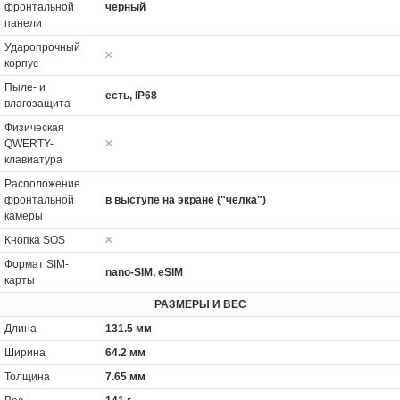
фронтальной
черный
панели
Ударопрочный
корпус
Пыле- и
есть, IP68
влагозащита
Физическая
QWERTY-
клавиатура
Расположение
фронтальной
в выступе на экране ("челка")
камеры
Кнопка SOS
Формат SIM-
nano-SIM, eSIM
карты
РАЗМЕРЫ И ВЕС
Длина
131.5 мм
Ширина
64.2 мм
Толщина
7.65 мм