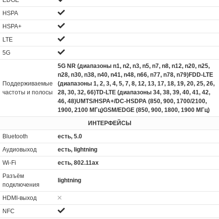
HSPA
HSPA+
LTE
5G
5G NR (диапазоны n1, n2, n3, n5, n7, n8, n12, n20, n25,
n28, n30, n38, n40, n41, n48, n66, n77, n78, n79)FDD-LTE
Поддерживаемые
(диапазоны 1, 2, 3, 4, 5, 7, 8, 12, 13, 17, 18, 19, 20, 25, 26,
частоты и полосы
28, 30, 32, 66)TD‑LTE (диапазоны 34, 38, 39, 40, 41, 42,
46, 48)UMTS/HSPA+/DC-HSDPA (850, 900, 1700/2100,
1900, 2100 МГц)GSM/EDGE (850, 900, 1800, 1900 МГц)
ИНТЕРФЕЙСЫ
Bluetooth
есть, 5.0
Аудиовыход
есть, lightning
Wi-Fi
есть, 802.11ax
Разъём
lightning
подключения
HDMI-выход
NFC