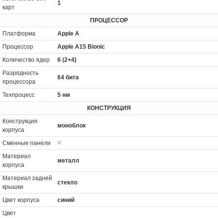
1
карт
ПРОЦЕССОР
Платформа
Apple A
Процессор
Apple A15 Bionic
Количество ядер
6 (2+4)
Разрядность
64 бита
процессора
Техпроцесс
5 нм
КОНСТРУКЦИЯ
Конструкция
моноблок
корпуса
Сменные панели
Материал
металл
корпуса
Материал задней
стекло
крышки
Цвет корпуса
синий
Цвет