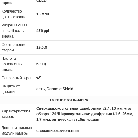
OLED
экрана
Количество
16 млн
цветов экрана
Разрешающая
способность
476 ppi
экрана
Соотношение
19.5:9
сторон
Частота
обновления
60 Гц
экрана
Сенсорный экран
Защита от
есть, Ceramic Shield
царапин
ОСНОВНАЯ КАМЕРА
Сверхширокоугольная: диафрагма f/2.4, 13 мм, угол
Характеристики
обзора 120°Широкоугольная: диафрагма f/1.6, 26мм,
камеры
1.7 мкм, оптическая стабилизация
Дополнительные
сверхширокоугольный
модули камеры