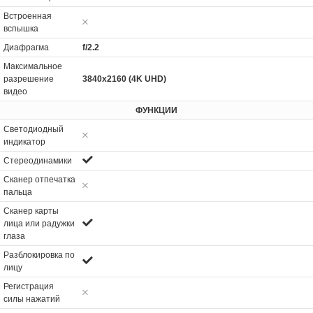
Встроенная
вспышка
Диафрагма
f/2.2
Максимальное
разрешение
3840x2160 (4K UHD)
видео
ФУНКЦИИ
Светодиодный
индикатор
Стереодинамики
Сканер отпечатка
пальца
Сканер карты
лица или радужки
глаза
Разблокировка по
лицу
Регистрация
силы нажатий