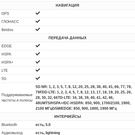
НАВИГАЦИЯ
GPS
ГЛОНАСС
Beidou
ПЕРЕДАЧА ДАННЫХ
EDGE
HSPA
HSPA+
LTE
5G
5G NR: 1, 2, 3, 5, 7, 8, 12, 20, 25, 28, 38, 40, 41, 66, 77, 78,
79FDD‑LTE: 1, 2, 3, 4, 5, 7, 8, 12, 13, 17, 18, 19, 20, 25, 26,
Поддерживаемые
28, 30, 32, 66TD‑LTE: 34, 38, 39, 40, 41, 42, 46,
частоты и полосы
48UMTS/HSPA+/DC‑HSDPA: 850, 900, 1700/2100, 1900,
2100 МГцGSM/EDGE: 850, 900, 1800, 1900 МГц
ИНТЕРФЕЙСЫ
Bluetooth
есть, 5.0
Аудиовыход
есть, lightning