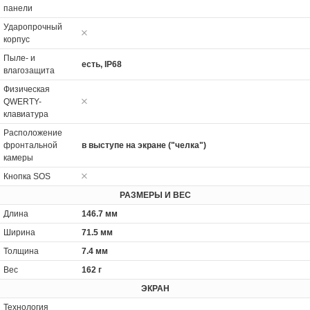
панели
Ударопрочный
корпус
Пыле- и
есть, IP68
влагозащита
Физическая
QWERTY-
клавиатура
Расположение
фронтальной
в выступе на экране ("челка")
камеры
Кнопка SOS
РАЗМЕРЫ И ВЕС
Длина
146.7 мм
Ширина
71.5 мм
Толщина
7.4 мм
Вес
162 г
ЭКРАН
Технология