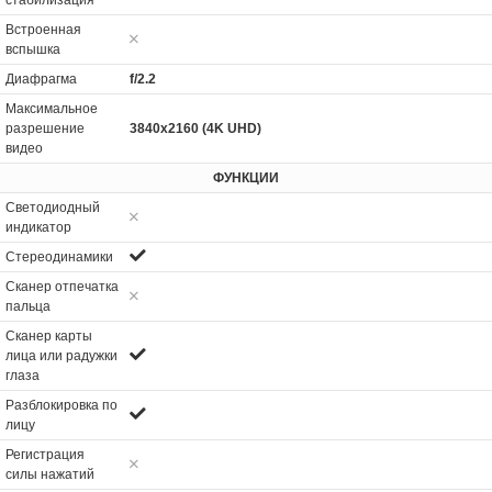
Встроенная
вспышка
Диафрагма
f/2.2
Максимальное
разрешение
3840x2160 (4K UHD)
видео
ФУНКЦИИ
Светодиодный
индикатор
Стереодинамики
Сканер отпечатка
пальца
Сканер карты
лица или радужки
глаза
Разблокировка по
лицу
Регистрация
силы нажатий