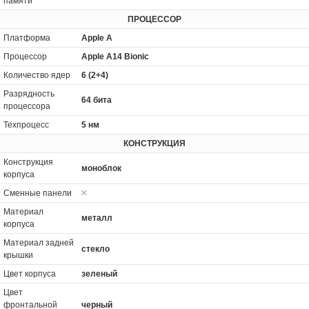
памяти
ПРОЦЕССОР
Платформа
Apple A
Процессор
Apple A14 Bionic
Количество ядер
6 (2+4)
Разрядность
64 бита
процессора
Техпроцесс
5 нм
КОНСТРУКЦИЯ
Конструкция
моноблок
корпуса
Сменные панели
Материал
металл
корпуса
Материал задней
стекло
крышки
Цвет корпуса
зеленый
Цвет
фронтальной
черный