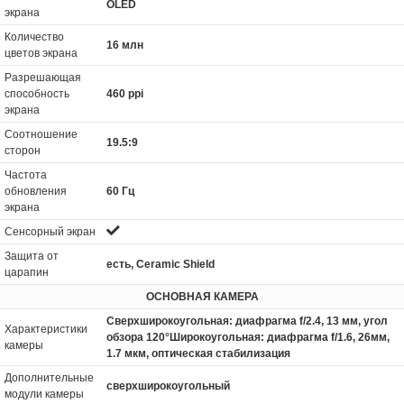
OLED
экрана
Количество
16 млн
цветов экрана
Разрешающая
способность
460 ppi
экрана
Соотношение
19.5:9
сторон
Частота
обновления
60 Гц
экрана
Сенсорный экран
Защита от
есть, Ceramic Shield
царапин
ОСНОВНАЯ КАМЕРА
Сверхширокоугольная: диафрагма f/2.4, 13 мм, угол
Характеристики
обзора 120°Широкоугольная: диафрагма f/1.6, 26мм,
камеры
1.7 мкм, оптическая стабилизация
Дополнительные
сверхширокоугольный
модули камеры