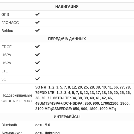
НАВИГАЦИЯ
GPS
ГЛОНАСС
Beidou
ПЕРЕДАЧА ДАННЫХ
EDGE
HSPA
HSPA+
LTE
5G
5G NR: 1, 2, 3, 5, 7, 8, 12, 20, 25, 28, 38, 40, 41, 66, 77, 78,
79FDD‑LTE: 1, 2, 3, 4, 5, 7, 8, 12, 13, 17, 18, 19, 20, 25, 26,
Поддерживаемые
28, 30, 32, 66TD‑LTE: 34, 38, 39, 40, 41, 42, 46,
частоты и полосы
48UMTS/HSPA+/DC‑HSDPA: 850, 900, 1700/2100, 1900,
2100 МГцGSM/EDGE: 850, 900, 1800, 1900 МГц
ИНТЕРФЕЙСЫ
Bluetooth
есть, 5.0
Аудиовыход
есть, lightning