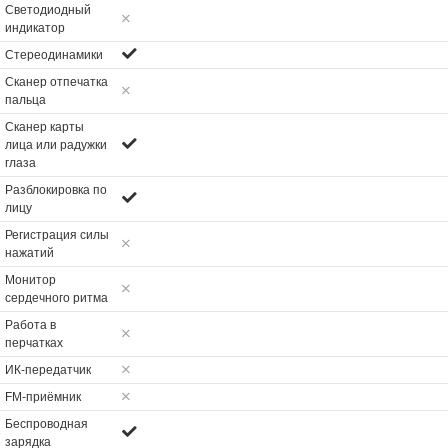
Светодиодный
индикатор
Стереодинамики
Сканер отпечатка
пальца
Сканер карты
лица или радужки
глаза
Разблокировка по
лицу
Регистрация силы
нажатий
Монитор
сердечного ритма
Работа в
перчатках
ИК-передатчик
FM-приёмник
Беспроводная
зарядка