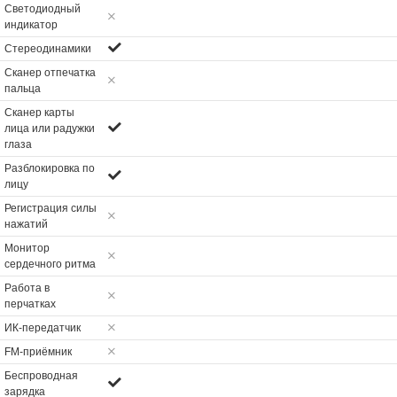
Светодиодный
индикатор
Стереодинамики
Сканер отпечатка
пальца
Сканер карты
лица или радужки
глаза
Разблокировка по
лицу
Регистрация силы
нажатий
Монитор
сердечного ритма
Работа в
перчатках
ИК-передатчик
FM-приёмник
Беспроводная
зарядка