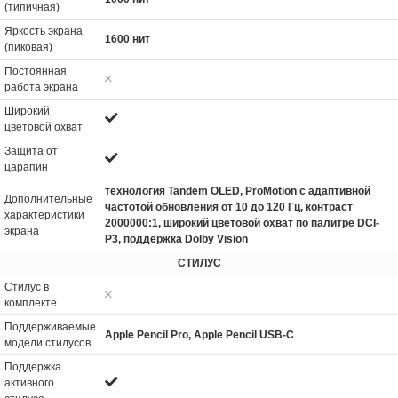
(типичная)
Яркость экрана
1600 нит
(пиковая)
Постоянная
работа экрана
Широкий
цветовой охват
Защита от
царапин
технология Tandem OLED, ProMotion с адаптивной
Дополнительные
частотой обновления от 10 до 120 Гц, контраст
характеристики
2000000:1, широкий цветовой охват по палитре DCI-
экрана
P3, поддержка Dolby Vision
СТИЛУС
Стилус в
комплекте
Поддерживаемые
Apple Pencil Pro, Apple Pencil USB-C
модели стилусов
Поддержка
активного