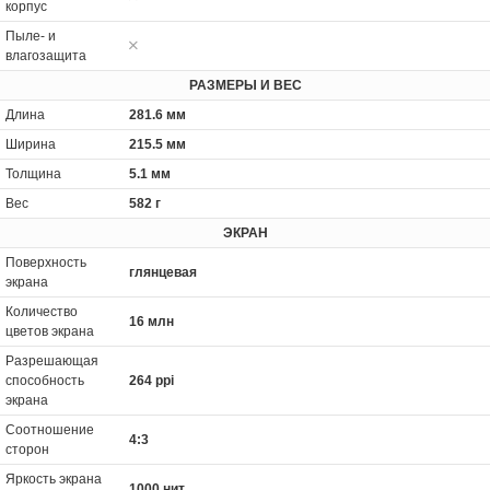
корпус
Пыле- и
влагозащита
РАЗМЕРЫ И ВЕС
Длина
281.6 мм
Ширина
215.5 мм
Толщина
5.1 мм
Вес
582 г
ЭКРАН
Поверхность
глянцевая
экрана
Количество
16 млн
цветов экрана
Разрешающая
способность
264 ppi
экрана
Соотношение
4:3
сторон
Яркость экрана
1000 нит