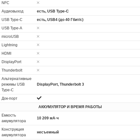
NFC
Аудиовыход
есть, USB Type-C
USB Type-C
есть, USB4 (до 40 Гбит/с)
USB Type-A
microUSB
Lightning
HDMI
DisplayPort
Thunderbolt
Альтернативные
режимы USB
DisplayPort, Thunderbolt 3
Type-C
Док-порт
АККУМУЛЯТОР И ВРЕМЯ РАБОТЫ
Емкость
10 209 мА·ч
аккумулятора
Конструкция
несъемный
аккумулятора