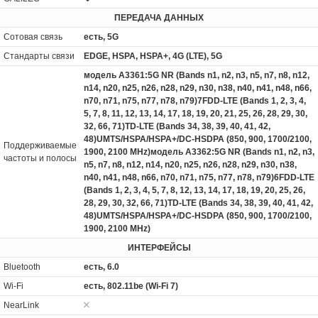
ПЕРЕДАЧА ДАННЫХ
Сотовая связь
есть, 5G
Стандарты связи
EDGE, HSPA, HSPA+, 4G (LTE), 5G
модель A3361:5G NR (Bands n1, n2, n3, n5, n7, n8, n12,
n14, n20, n25, n26, n28, n29, n30, n38, n40, n41, n48, n66,
n70, n71, n75, n77, n78, n79)7FDD-LTE (Bands 1, 2, 3, 4,
5, 7, 8, 11, 12, 13, 14, 17, 18, 19, 20, 21, 25, 26, 28, 29, 30,
32, 66, 71)TD-LTE (Bands 34, 38, 39, 40, 41, 42,
48)UMTS/HSPA/HSPA+/DC‑HSDPA (850, 900, 1700/2100,
Поддерживаемые
1900, 2100 MHz)модель A3362:5G NR (Bands n1, n2, n3,
частоты и полосы
n5, n7, n8, n12, n14, n20, n25, n26, n28, n29, n30, n38,
n40, n41, n48, n66, n70, n71, n75, n77, n78, n79)6FDD-LTE
(Bands 1, 2, 3, 4, 5, 7, 8, 12, 13, 14, 17, 18, 19, 20, 25, 26,
28, 29, 30, 32, 66, 71)TD-LTE (Bands 34, 38, 39, 40, 41, 42,
48)UMTS/HSPA/HSPA+/DC‑HSDPA (850, 900, 1700/2100,
1900, 2100 MHz)
ИНТЕРФЕЙСЫ
Bluetooth
есть, 6.0
Wi-Fi
есть, 802.11be (Wi-Fi 7)
NearLink