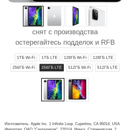
снят с производства
остерегайтесь подделок и RFB
1ТБ Wi-Fi
1ТБ LTE
128ГБ Wi-Fi
128ГБ LTE
256ГБ Wi-Fi
256ГБ LTE
512ГБ Wi-Fi
512ГБ LTE
Изготовитель: Apple Inc. 1 Infinite Loop, Cupertino, CA 95014, USA
Импортер: ОАО "Сантелеком", 220114, Минск, Стариновская, 2,