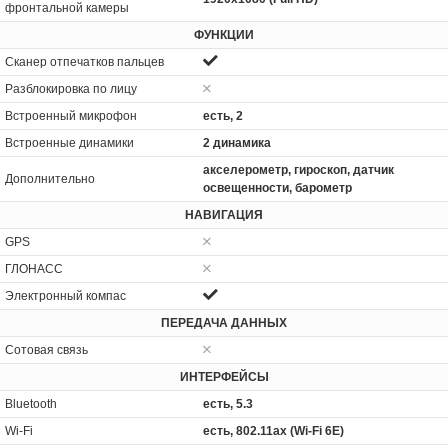
фронтальной камеры
ФУНКЦИИ
Сканер отпечатков пальцев
Разблокировка по лицу
Встроенный микрофон
есть, 2
Встроенные динамики
2 динамика
акселерометр, гироскоп, датчик
Дополнительно
освещенности, барометр
НАВИГАЦИЯ
GPS
ГЛОНАСС
Электронный компас
ПЕРЕДАЧА ДАННЫХ
Сотовая связь
ИНТЕРФЕЙСЫ
Bluetooth
есть, 5.3
Wi-Fi
есть, 802.11ax (Wi-Fi 6E)