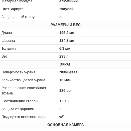
Материал корпуса
алюминий
Цвет корпуса
голубой
Защищенный корпус
РАЗМЕРЫ И ВЕС
Длина
195.4 мм
Ширина
134.8 мм
Толщина
6.3 мм
Вес
293 г
ЭКРАН
Поверхность экрана
глянцевая
Количество цветов экрана
16 млн
Разрешающая способность
326 ppi
экрана
Соотношение сторон
13.7:9
Защита от царапин
Поддержка активного пера
ОСНОВНАЯ КАМЕРА