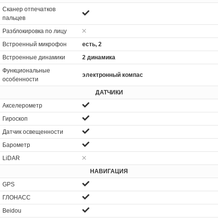
Сканер отпечатков
пальцев
Разблокировка по лицу
Встроенный микрофон
есть, 2
Встроенные динамики
2 динамика
Функциональные
электронный компас
особенности
ДАТЧИКИ
Акселерометр
Гироскоп
Датчик освещенности
Барометр
LiDAR
НАВИГАЦИЯ
GPS
ГЛОНАСС
Beidou