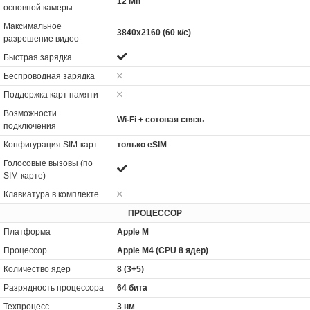
12 Мп
основной камеры
Максимальное
3840x2160 (60 к/с)
разрешение видео
Быстрая зарядка
Беспроводная зарядка
Поддержка карт памяти
Возможности
Wi-Fi + сотовая связь
подключения
Конфигурация SIM-карт
только eSIM
Голосовые вызовы (по
SIM-карте)
Клавиатура в комплекте
ПРОЦЕССОР
Платформа
Apple M
Процессор
Apple M4 (CPU 8 ядер)
Количество ядер
8 (3+5)
Разрядность процессора
64 бита
Техпроцесс
3 нм