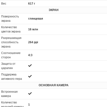
Вес
617 г
ЭКРАН
Поверхность
глянцевая
экрана
Количество
16 млн
цветов экрана
Разрешающая
способность
264 ppi
экрана
Соотношение
4:3
сторон
Защита от
царапин
Поддержка
активного пера
ОСНОВНАЯ КАМЕРА
Встроенная
камера
Количество
1
модулей камеры