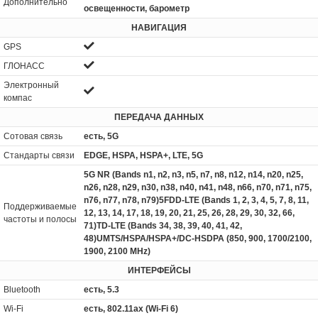
Дополнительно
освещенности, барометр
НАВИГАЦИЯ
GPS
ГЛОНАСС
Электронный
компас
ПЕРЕДАЧА ДАННЫХ
Сотовая связь
есть, 5G
Стандарты связи
EDGE, HSPA, HSPA+, LTE, 5G
5G NR (Bands n1, n2, n3, n5, n7, n8, n12, n14, n20, n25,
n26, n28, n29, n30, n38, n40, n41, n48, n66, n70, n71, n75,
n76, n77, n78, n79)5FDD-LTE (Bands 1, 2, 3, 4, 5, 7, 8, 11,
Поддерживаемые
12, 13, 14, 17, 18, 19, 20, 21, 25, 26, 28, 29, 30, 32, 66,
частоты и полосы
71)TD-LTE (Bands 34, 38, 39, 40, 41, 42,
48)UMTS/HSPA/HSPA+/DC‑HSDPA (850, 900, 1700/2100,
1900, 2100 MHz)
ИНТЕРФЕЙСЫ
Bluetooth
есть, 5.3
Wi-Fi
есть, 802.11ax (Wi-Fi 6)