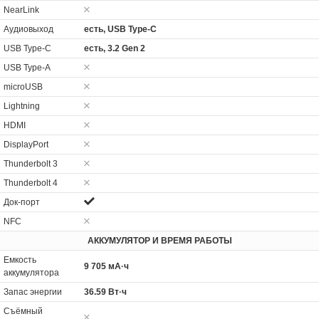
NearLink
Аудиовыход
есть, USB Type-C
USB Type-C
есть, 3.2 Gen 2
USB Type-A
microUSB
Lightning
HDMI
DisplayPort
Thunderbolt 3
Thunderbolt 4
Док-порт
NFC
АККУМУЛЯТОР И ВРЕМЯ РАБОТЫ
Емкость
9 705 мА·ч
аккумулятора
Запас энергии
36.59 Вт·ч
Cъёмный