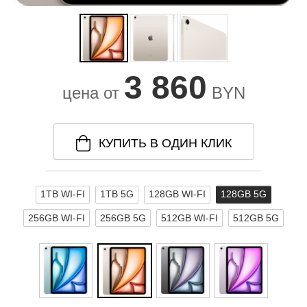
3 860
цена от
BYN
КУПИТЬ В ОДИН КЛИК
1TB WI-FI
1TB 5G
128GB WI-FI
128GB 5G
256GB WI-FI
256GB 5G
512GB WI-FI
512GB 5G