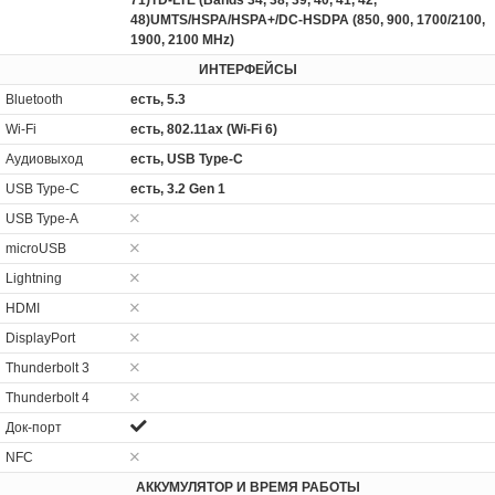
71)TD-LTE (Bands 34, 38, 39, 40, 41, 42,
48)UMTS/HSPA/HSPA+/DC‑HSDPA (850, 900, 1700/2100,
1900, 2100 MHz)
ИНТЕРФЕЙСЫ
Bluetooth
есть, 5.3
Wi-Fi
есть, 802.11ax (Wi-Fi 6)
Аудиовыход
есть, USB Type-C
USB Type-C
есть, 3.2 Gen 1
USB Type-A
microUSB
Lightning
HDMI
DisplayPort
Thunderbolt 3
Thunderbolt 4
Док-порт
NFC
АККУМУЛЯТОР И ВРЕМЯ РАБОТЫ