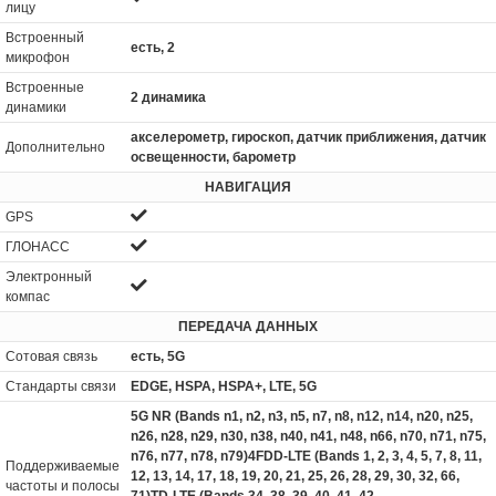
лицу
Встроенный
есть, 2
микрофон
Встроенные
2 динамика
динамики
акселерометр, гироскоп, датчик приближения, датчик
Дополнительно
освещенности, барометр
НАВИГАЦИЯ
GPS
ГЛОНАСС
Электронный
компас
ПЕРЕДАЧА ДАННЫХ
Сотовая связь
есть, 5G
Стандарты связи
EDGE, HSPA, HSPA+, LTE, 5G
5G NR (Bands n1, n2, n3, n5, n7, n8, n12, n14, n20, n25,
n26, n28, n29, n30, n38, n40, n41, n48, n66, n70, n71, n75,
n76, n77, n78, n79)4FDD-LTE (Bands 1, 2, 3, 4, 5, 7, 8, 11,
Поддерживаемые
12, 13, 14, 17, 18, 19, 20, 21, 25, 26, 28, 29, 30, 32, 66,
частоты и полосы