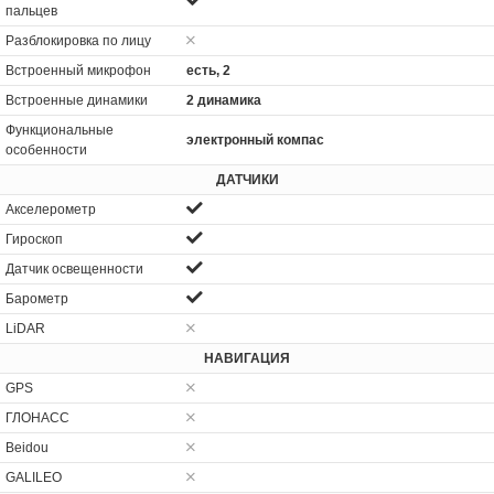
пальцев
Разблокировка по лицу
Встроенный микрофон
есть, 2
Встроенные динамики
2 динамика
Функциональные
электронный компас
особенности
ДАТЧИКИ
Акселерометр
Гироскоп
Датчик освещенности
Барометр
LiDAR
НАВИГАЦИЯ
GPS
ГЛОНАСС
Beidou
GALILEO