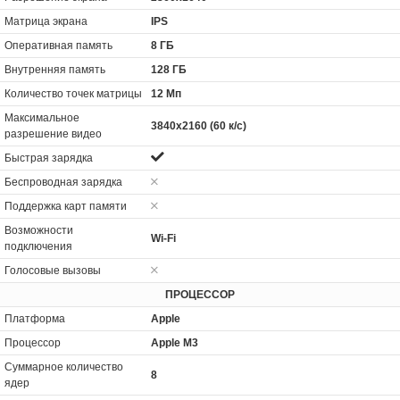
Матрица экрана
IPS
Оперативная память
8 ГБ
Внутренняя память
128 ГБ
Количество точек матрицы
12 Мп
Максимальное
3840x2160 (60 к/с)
разрешение видео
Быстрая зарядка
Беспроводная зарядка
Поддержка карт памяти
Возможности
Wi-Fi
подключения
Голосовые вызовы
ПРОЦЕССОР
Платформа
Apple
Процессор
Apple M3
Суммарное количество
8
ядер