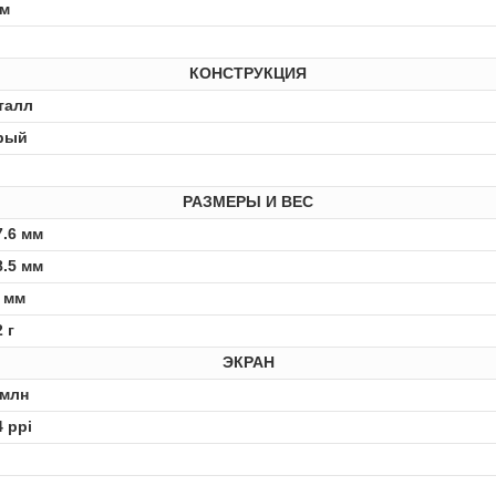
нм
КОНСТРУКЦИЯ
талл
рый
РАЗМЕРЫ И ВЕС
7.6 мм
8.5 мм
1 мм
 г
ЭКРАН
 млн
4 ppi