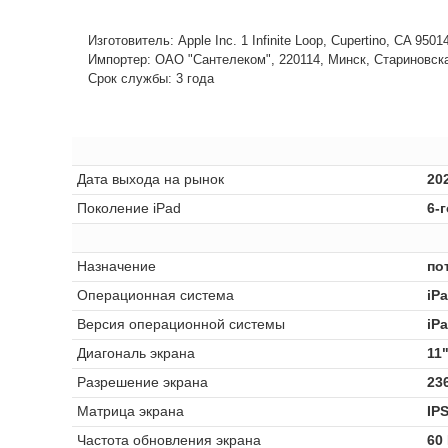
Изготовитель: Apple Inc. 1 Infinite Loop, Cupertino, CA 950
Импортер: ОАО "Сантелеком", 220114, Минск, Стариновская,
Срок службы: 3 года
Дата выхода на рынок
202
Поколение iPad
6-
Назначение
по
Операционная система
iP
Версия операционной системы
iP
Диагональ экрана
11
Разрешение экрана
23
Матрица экрана
IP
Частота обновления экрана
60