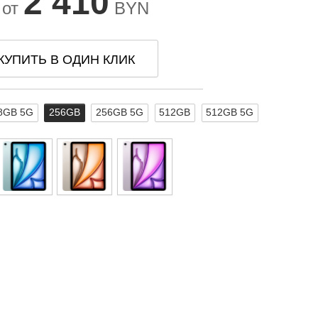
2 410
 от
BYN
КУПИТЬ В ОДИН КЛИК
8GB 5G
256GB
256GB 5G
512GB
512GB 5G