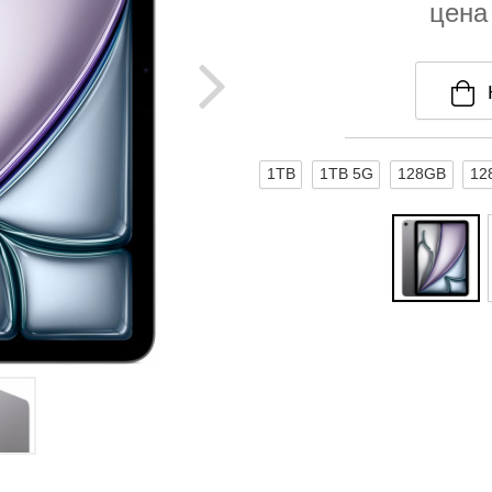
цена
1TB
1TB 5G
128GB
12