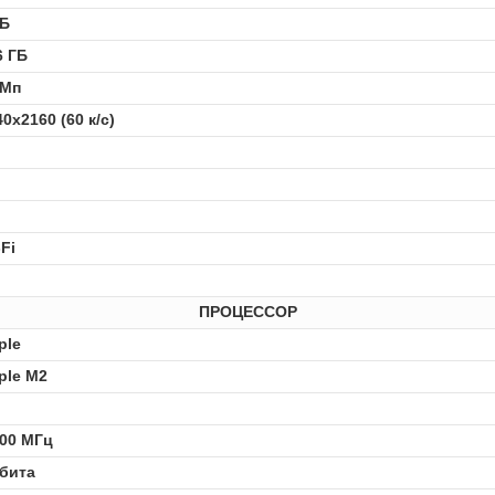
ГБ
6 ГБ
 Мп
0x2160 (60 к/с)
Fi
ПРОЦЕССОР
ple
ple M2
500 МГц
 бита