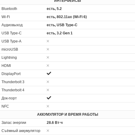
ИНТЕРФЕЙСЫ
Bluetooth
есть, 5.2
Wi-Fi
есть, 802.11ax (Wi-Fi 6)
Аудиовыход
есть, USB Type-C
USB Type-C
есть, 3.2 Gen 1
USB Type-A
microUSB
Lightning
HDMI
DisplayPort
Thunderbolt 3
Thunderbolt 4
Док-порт
NFC
АККУМУЛЯТОР И ВРЕМЯ РАБОТЫ
Запас энергии
28.6 Вт·ч
Cъёмный аккумулятор