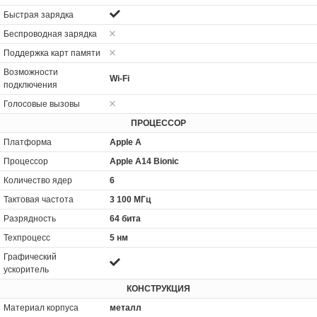
Быстрая зарядка
Беспроводная зарядка
Поддержка карт памяти
Возможности
Wi-Fi
подключения
Голосовые вызовы
ПРОЦЕССОР
Платформа
Apple A
Процессор
Apple A14 Bionic
Количество ядер
6
Тактовая частота
3 100 МГц
Разрядность
64 бита
Техпроцесс
5 нм
Графический
ускоритель
КОНСТРУКЦИЯ
Материал корпуса
металл