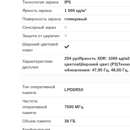
Технология экрана
IPS
Яркость экрана
1 000 кд/м²
Поверхность экрана
глянцевый
Сенсорный экран
Защита от царапин
Широкий цветовой
охват
254 ppiЯркость XDR: 1000 кд/м
Характеристики
цветовШирокий цвет (P3)Техно
дисплея
обновления: 47,95 Гц, 48,00 Гц, 
Тип оперативной
LPDDR5X
памяти
Частота
оперативной
7500 МГц
памяти
Объём памяти
36 ГБ
Конфигурация