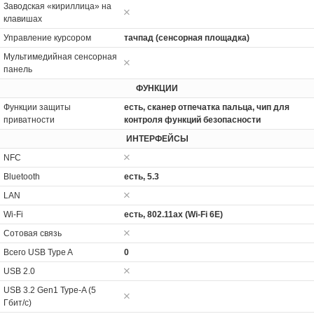
Заводская «кириллица» на
клавишах
Управление курсором
тачпад (сенсорная площадка)
Мультимедийная сенсорная
панель
ФУНКЦИИ
Функции защиты
есть, сканер отпечатка пальца, чип для
приватности
контроля функций безопасности
ИНТЕРФЕЙСЫ
NFC
Bluetooth
есть, 5.3
LAN
Wi-Fi
есть, 802.11ax (Wi-Fi 6E)
Сотовая связь
Всего USB Type A
0
USB 2.0
USB 3.2 Gen1 Type-A (5
Гбит/с)