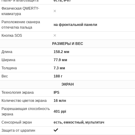
Пыле- и влагозащита
есть, IP67
Физическая QWERTY-
клавиатура
Раположение сканера
на фронтальной панели
отпечатка пальца
Кнопка SOS
РАЗМЕРЫ И ВЕС
Длина
158.2 мм
Ширина
77.9 мм
Толщина
7.3 мм
Вес
188 г
ЭКРАН
Технология экрана
IPS
Количество цветов экрана
16 млн
Разрешающая способность
401 ppi
экрана
Сенсорный экран
есть, емкостный, мультитач
Защита от царапин