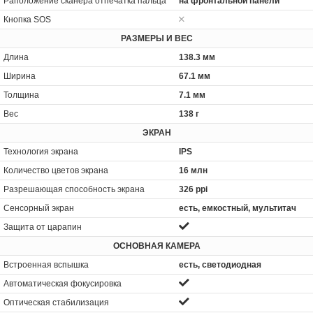
Раположение сканера отпечатка пальца
на фронтальной панели
Кнопка SOS
РАЗМЕРЫ И ВЕС
Длина
138.3 мм
Ширина
67.1 мм
Толщина
7.1 мм
Вес
138 г
ЭКРАН
Технология экрана
IPS
Количество цветов экрана
16 млн
Разрешающая способность экрана
326 ppi
Сенсорный экран
есть, емкостный, мультитач
Защита от царапин
ОСНОВНАЯ КАМЕРА
Встроенная вспышка
есть, светодиодная
Автоматическая фокусировка
Оптическая стабилизация