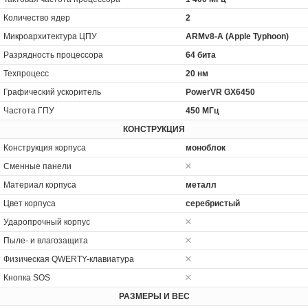
Количество ядер
2
Микроархитектура ЦПУ
ARMv8-A (Apple Typhoon)
Разрядность процессора
64 бита
Техпроцесс
20 нм
Графический ускоритель
PowerVR GX6450
Частота ГПУ
450 МГц
КОНСТРУКЦИЯ
Конструкция корпуса
моноблок
Сменные панели
Материал корпуса
металл
Цвет корпуса
серебристый
Ударопрочный корпус
Пыле- и влагозащита
Физическая QWERTY-клавиатура
Кнопка SOS
РАЗМЕРЫ И ВЕС