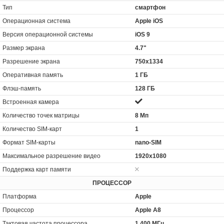
Тип
смартфон
Операционная система
Apple iOS
Версия операционной системы
iOS 9
Размер экрана
4.7"
Разрешение экрана
750x1334
Оперативная память
1 ГБ
Флэш-память
128 ГБ
Встроенная камера
Количество точек матрицы
8 Мп
Количество SIM-карт
1
Формат SIM-карты
nano-SIM
Максимальное разрешение видео
1920x1080
Поддержка карт памяти
ПРОЦЕССОР
Платформа
Apple
Процессор
Apple A8
Тактовая частота процессора
1 400 МГц